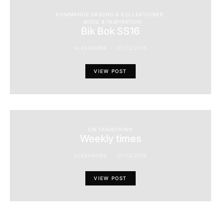
KOMMANDE SÄSONG & KOLLEKTIONER
MODE & INSPIRATION
Bik Bok SS16
ALEXANDRA
27/12/2015
VIEW POST
OM FASHIONINK
Weekly times
ALEXANDRA
27/12/2015
VIEW POST