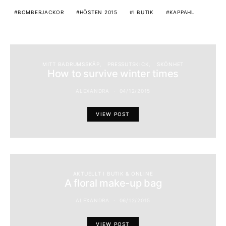
BOMBERJACKOR
HÖSTEN 2015
I BUTIK
KAPPAHL
MITT BADRUMSSKÅP
PRESSUTSKICK
SKÖNHET
How to survive winter times
ALEXANDRA
04/12/2015
VIEW POST
AKTUELLT I BUTIK & ONLINE
A floral make-up bag
ALEXANDRA
06/12/2015
VIEW POST