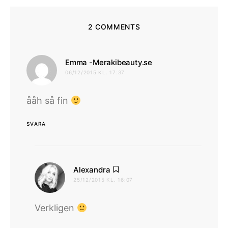
2 COMMENTS
skriver:
Emma -Merakibeauty.se
06/12/2015 KL. 17:37
ååh så fin
SVARA
skriver:
Alexandra
25/12/2015 KL. 16:07
Verkligen