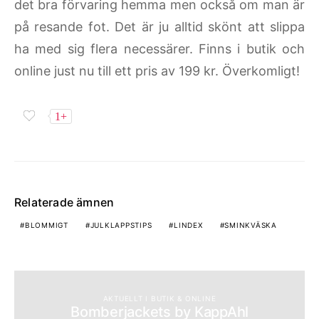
det bra förvaring hemma men också om man är
på resande fot. Det är ju alltid skönt att slippa
ha med sig flera necessärer. Finns i butik och
online just nu till ett pris av 199 kr. Överkomligt!
1+
Relaterade ämnen
BLOMMIGT
JULKLAPPSTIPS
LINDEX
SMINKVÄSKA
AKTUELLT I BUTIK & ONLINE
Bomberjackets by KappAhl