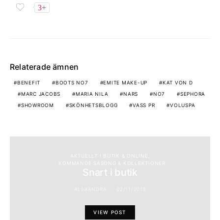
3+
Relaterade ämnen
BENEFIT
BOOTS NO7
EMITE MAKE-UP
KAT VON D
MARC JACOBS
MARIA NILA
NARS
NO7
SEPHORA
SHOWROOM
SKÖNHETSBLOGG
VASS PR
VOLUSPA
AKTUELLT I BUTIK & ONLINE
KOMMANDE SÄSONG & KOLLEKTIONER
Snart i butik
ALEXANDRA
02/11/2015
VIEW POST