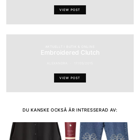
VIEW POST
AKTUELLT I BUTIK & ONLINE
Embroidered Clutch
ALEXANDRA
17/05/2015
VIEW POST
DU KANSKE OCKSÅ ÄR INTRESSERAD AV: