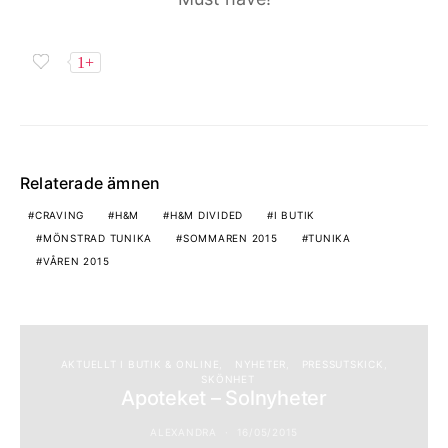
1+
Relaterade ämnen
CRAVING
H&M
H&M DIVIDED
I BUTIK
MÖNSTRAD TUNIKA
SOMMAREN 2015
TUNIKA
VÅREN 2015
AKTUELLT I BUTIK & ONLINE
NYHETER
PRESSUTSKICK
SKÖNHET
Apoteket – Solnyheter
ALEXANDRA
16/05/2015