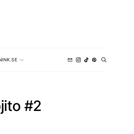
NINK.SE
jito #2