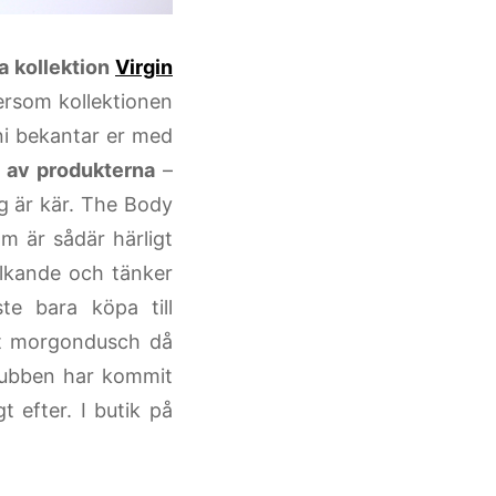
ya kollektion
Virgin
ersom kollektionen
 ni bekantar er med
r av produkterna
–
g är kär. The Body
om är sådär härligt
alkande och tänker
e bara köpa till
ött morgondusch då
krubben har kommit
gt efter. I butik på