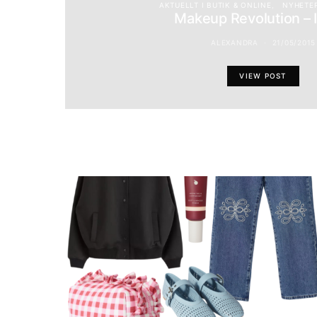
AKTUELLT I BUTIK & ONLINE
NYHETE
Makeup Revolution – 
ALEXANDRA
21/05/2015
VIEW POST