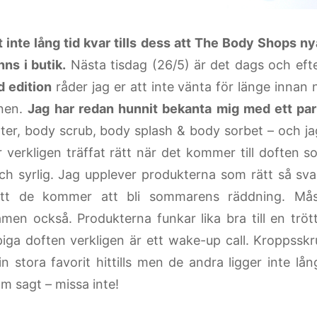
t inte lång tid kvar tills dess att The Body Shops n
nns i butik.
Nästa tisdag (26/5) är det dags och eft
d edition
råder jag er att inte vänta för länge innan
onen.
Jag har redan hunnit bekanta mig med ett pa
ter, body scrub, body splash & body sorbet – och ja
 verkligen träffat rätt när det kommer till doften s
och syrlig. Jag upplever produkterna som rätt så sv
att de kommer att bli sommarens räddning. Måst
men också. Produkterna funkar lika bra till en tr
piga doften verkligen är ett wake-up call. Kroppss
in stora favorit hittills men de andra ligger inte lån
m sagt – missa inte!