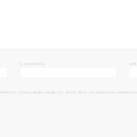
E-POSTADRESS
WEB
EBBPLATS I DENNA WEBBLÄSARE TILL NÄSTA GÅNG JAG SKRIVER EN KOMMENTA