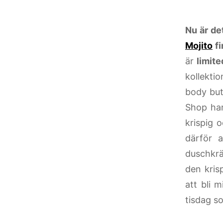
Nu är de
Mojito
fi
är
limite
kollekti
body but
Shop har
krispig 
därför 
duschkrä
den kris
att bli m
tisdag so