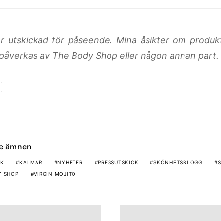
r utskickad för påseende. Mina åsikter om produk
 påverkas av The Body Shop eller någon annan part.
de ämnen
NK
KALMAR
NYHETER
PRESSUTSKICK
SKÖNHETSBLOGG
S
Y SHOP
VIRGIN MOJITO