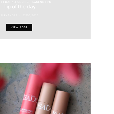
T I BUTIK & ONLINE
DAGENS TIPS
Tip of the day
ALEXANDRA
22/05/2015
VIEW POST