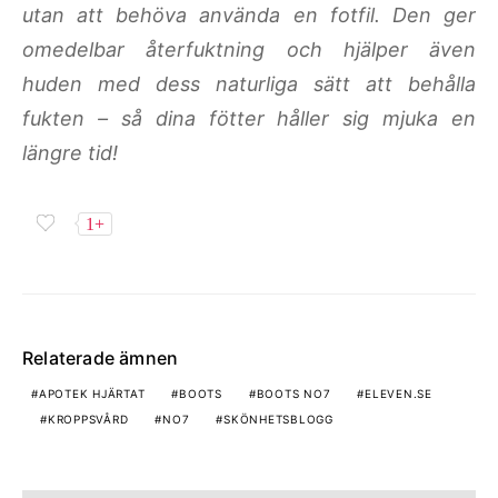
utan att behöva använda en fotfil. Den ger
omedelbar återfuktning och hjälper även
huden med dess naturliga sätt att behålla
fukten – så dina fötter håller sig mjuka en
längre tid!
1+
Relaterade ämnen
APOTEK HJÄRTAT
BOOTS
BOOTS NO7
ELEVEN.SE
KROPPSVÅRD
NO7
SKÖNHETSBLOGG