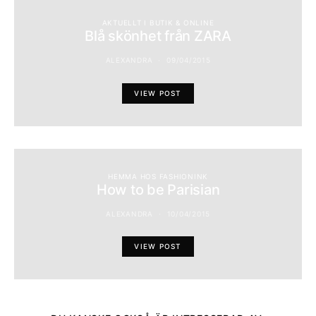
AKTUELLT I BUTIK & ONLINE
Blå skönhet från ZARA
ALEXANDRA
09/04/2015
VIEW POST
HEMMA HOS FASHIONINK
How to be Parisian
ALEXANDRA
10/04/2015
VIEW POST