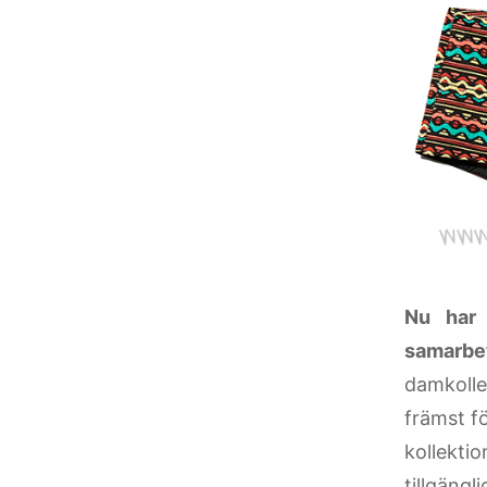
Nu har 
samarbe
damkolle
främst f
kollekti
tillgängl