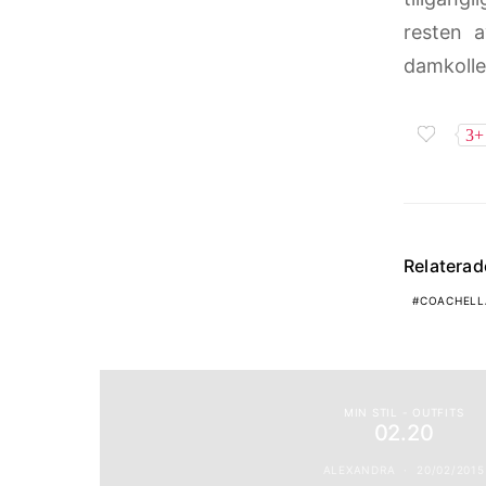
resten a
damkolle
3+
Relatera
COACHELL
MIN STIL - OUTFITS
02.20
ALEXANDRA
20/02/2015