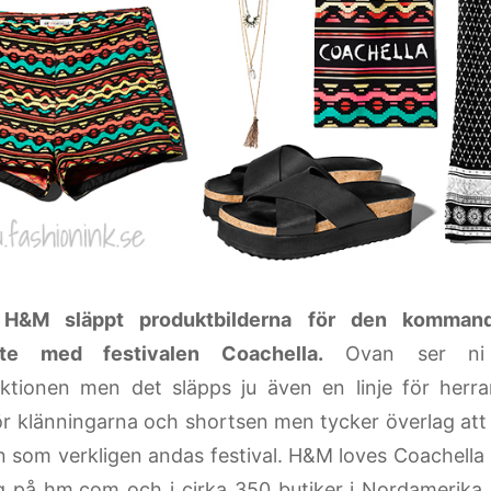
H&M släppt produktbilderna för den kommande
te med festivalen Coachella.
Ovan ser ni 
ktionen men det släpps ju även en linje för herra
ör klänningarna och shortsen men tycker överlag att 
on som verkligen andas festival.
H&M loves Coachella
ig på
hm.com
och
i
cirka
350
butiker i
Nordamerika