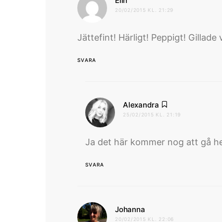
Elin
20/02/2015 KL. 21:29
Jättefint! Härligt! Peppigt! Gillad
SVARA
skriver:
Alexandra
25/02/2015 KL. 21:19
Ja det här kommer nog att gå h
SVARA
skriver:
Johanna
20/02/2015 KL. 22:06