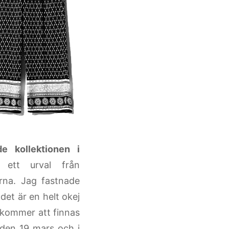
 kollektionen i
ett urval från
rna. Jag fastnade
det är en helt okej
kommer att finnas
den 19 mars
och i