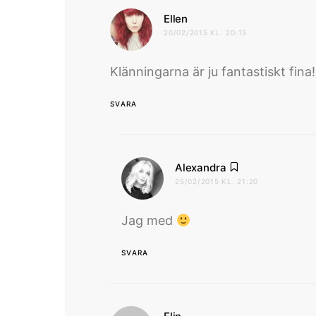
skriver:
Ellen
20/02/2015 KL. 20:15
Klänningarna är ju fantastiskt fina! 
SVARA
skriver:
Alexandra
25/02/2015 KL. 21:20
Jag med
SVARA
skriver: