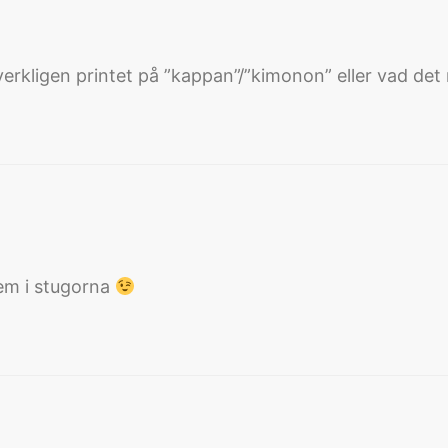
e verkligen printet på ”kappan”/”kimonon” eller vad det 
em i stugorna