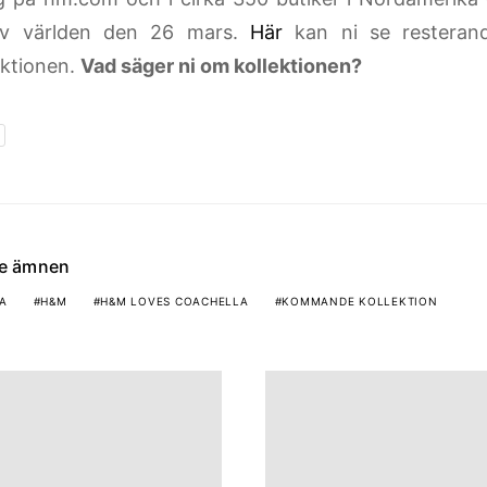
v världen
den
26 mars
.
Här
kan ni se resterand
ktionen.
Vad säger ni om kollektionen?
de ämnen
A
H&M
H&M LOVES COACHELLA
KOMMANDE KOLLEKTION