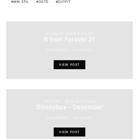
MIN STIL
OOTD
OUTFIT
AKTUELLT I BUTIK & ONLINE
6 from Forever 21
ALEXANDRA
07/01/2015
VIEW POST
SKÖNHET
SKÖNHETSBOXAR
Glossybox – December
ALEXANDRA
08/01/2015
VIEW POST