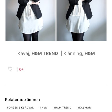
Kavaj,
H&M TREND
|| Klänning,
H&M
0+
Relaterade ämnen
DAGENS KLÄDVAL
H&M
H&M TREND
KALMAR