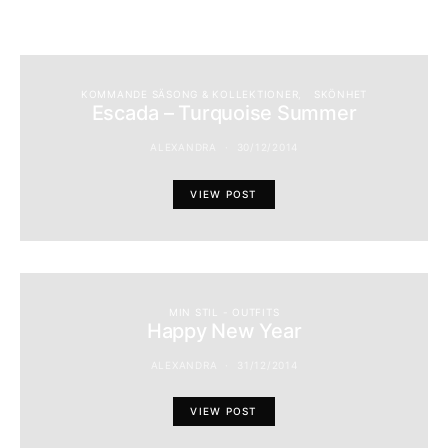
KOMMANDE SÄSONG & KOLLEKTIONER
SKÖNHET
Escada – Turquoise Summer
ALEXANDRA
30/12/2014
VIEW POST
MIN STIL - OUTFITS
Happy New Year
ALEXANDRA
31/12/2014
VIEW POST