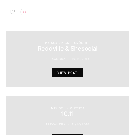
0+
PRESSUTSKICK
SKÖNHET
Reddville & Shesocial
ALEXANDRA
10/10/2014
VIEW POST
MIN STIL - OUTFITS
10.11
ALEXANDRA
11/10/2014