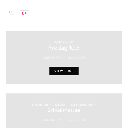
0+
VARDAGLIGT
Fredag 10.3
ALEXANDRA
03/10/2014
VIEW POST
FASHIONINK I MEDIA
OM FASHIONINK
24Kalmar.se
ALEXANDRA
04/10/2014