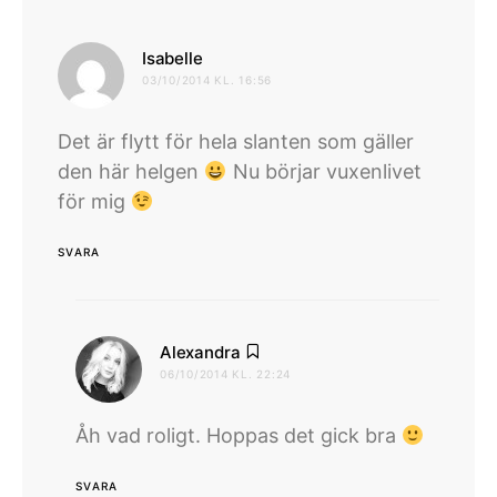
skriver:
Isabelle
03/10/2014 KL. 16:56
Det är flytt för hela slanten som gäller
den här helgen
Nu börjar vuxenlivet
för mig
SVARA
skriver:
Alexandra
06/10/2014 KL. 22:24
Åh vad roligt. Hoppas det gick bra
SVARA