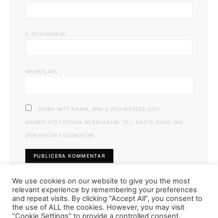
E-POSTADRESS
WEBBPLATS
SPARA MITT NAMN, MIN E-POSTADRESS OCH
WEBBPLATS I DENNA WEBBLÄSARE TILL NÄSTA GÅNG JAG
SKRIVER EN KOMMENTAR.
We use cookies on our website to give you the most
relevant experience by remembering your preferences
and repeat visits. By clicking “Accept All”, you consent to
the use of ALL the cookies. However, you may visit
"Cookie Settings" to provide a controlled consent.