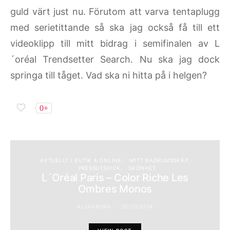
guld värt just nu. Förutom att varva tentaplugg
med serietittande så ska jag också få till ett
videoklipp till mitt bidrag i semifinalen av L
´oréal Trendsetter Search. Nu ska jag dock
springa till tåget. Vad ska ni hitta på i helgen?
0+
AKTUELLT I BUTIK & ONLINE
MITT BADRUMSSKÅP
PRESSUTSKICK
SKÖNHET
L´Oréal Paris – Color Riche Les
Ombres Monos
ALEXANDRA
02/10/2014