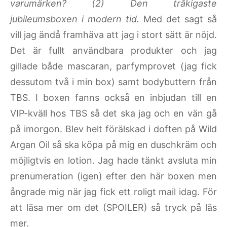
varumärken? (2) Den tråkigaste
jubileumsboxen i modern tid.
Med det sagt så
vill jag ändå framhäva att jag i stort sätt är nöjd.
Det är fullt användbara produkter och jag
gillade både mascaran, parfymprovet (jag fick
dessutom två i min box) samt bodybuttern från
TBS. I boxen fanns också en inbjudan till en
VIP-kväll hos TBS så det ska jag och en vän gå
på imorgon. Blev helt förälskad i doften på Wild
Argan Oil så ska köpa på mig en duschkräm och
möjligtvis en lotion. Jag hade tänkt avsluta min
prenumeration (igen) efter den här boxen men
ångrade mig när jag fick ett roligt mail idag. För
att läsa mer om det (SPOILER) så tryck på läs
mer.