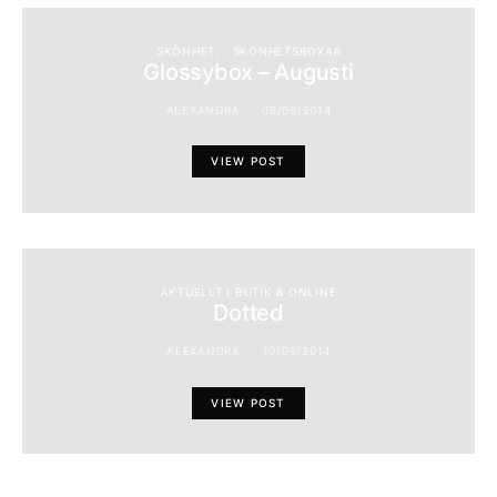
SKÖNHET
SKÖNHETSBOXAR
Glossybox – Augusti
ALEXANDRA
09/09/2014
VIEW POST
AKTUELLT I BUTIK & ONLINE
Dotted
ALEXANDRA
10/09/2014
VIEW POST