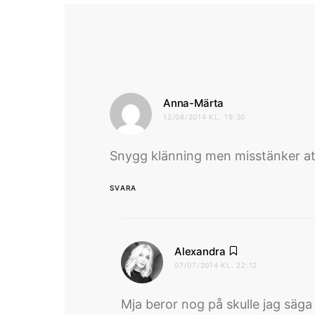
skriver:
Anna-Märta
12/06/2014 KL. 19:30
Snygg klänning men misstänker att
SVARA
skriver:
Alexandra
07/07/2014 KL. 22:12
Mja beror nog på skulle jag säg