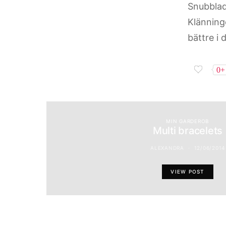
Snubblad
Klänning
bättre i 
0+
MIN GARDEROB
Multi bracelets
ALEXANDRA
12/06/2014
VIEW POST