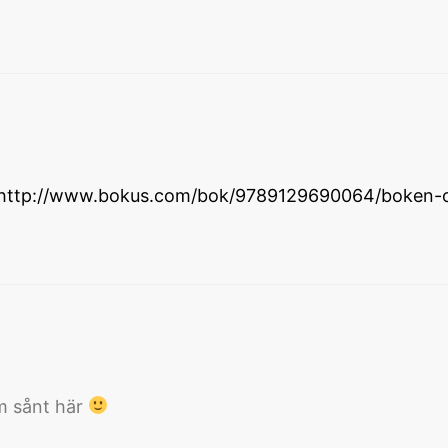
http://www.bokus.com/bok/9789129690064/boken-o
om sånt här