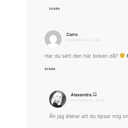
SVARA
skriver:
Carro
12/06/2014 KL. 20:26
Har du sett den här boken då?
SVARA
skriver:
Alexandra
07/07/2014 KL. 22:11
Åh jag älskar att du tipsar mig 