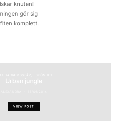
skar knuten!
nningen gör sig
tfiten komplett.
TT BADRUMSSKÅP
SKÖNHET
Urban jungle
ALEXANDRA
13/06/2014
VIEW POST