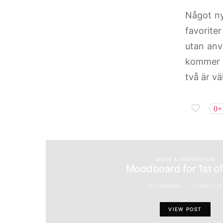
Något nyt
favorite
utan anvä
kommer 
två är vä
0+
MODE & INSPIRATION
Moodboard for 1st o
ALEXANDRA
01/05/2014
VIEW POST