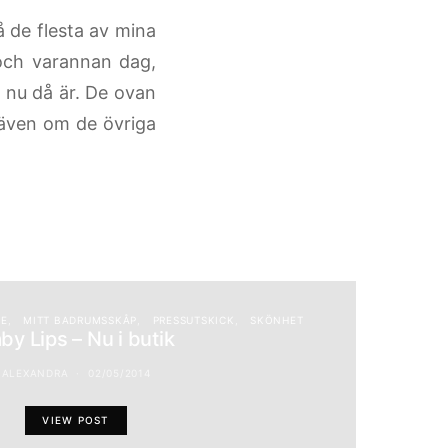
då de flesta av mina
 och varannan dag,
ta nu då är. De ovan
 även om de övriga
NE
MITT BADRUMSSKÅP
PRESSUTSKICK
SKÖNHET
by Lips – Nu i butik
ALEXANDRA
02/05/2014
VIEW POST