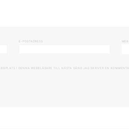
E-POSTADRESS
WEB
EBBPLATS I DENNA WEBBLÄSARE TILL NÄSTA GÅNG JAG SKRIVER EN KOMMENTA