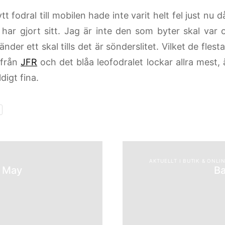
t fodral till mobilen hade inte varit helt fel just nu 
r har gjort sitt. Jag är inte den som byter skal var
nder ett skal tills det är sönderslitet. Vilket de fles
från
JFR
och det blåa leofodralet lockar allra mest,
ldigt fina.
AKTUELLT I BUTIK & ONLI
f May
Ba