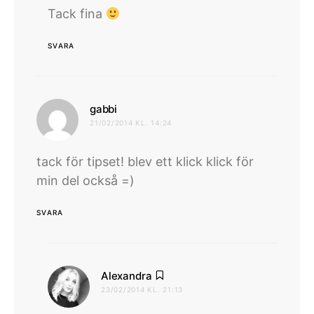
Tack fina
SVARA
skriver:
gabbi
21/02/2014 KL. 14:24
tack för tipset! blev ett klick klick för
min del också =)
SVARA
skriver:
Alexandra
23/02/2014 KL. 21:13