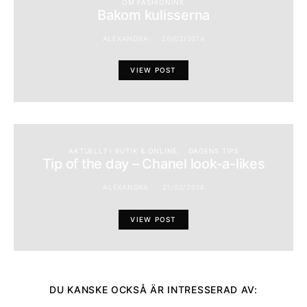
OM FASHIONINK
Bakom kulisserna
ALEXANDRA
20/02/2014
VIEW POST
AKTUELLT I BUTIK & ONLINE
DAGENS TIPS
Tip of the day – Chanel look-a-likes
ALEXANDRA
21/02/2014
VIEW POST
DU KANSKE OCKSÅ ÄR INTRESSERAD AV: