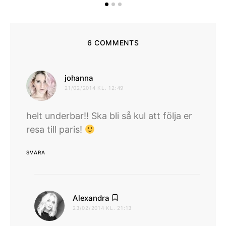
6 COMMENTS
skriver:
johanna
21/02/2014 KL. 12:49
helt underbar!! Ska bli så kul att följa er
resa till paris!
SVARA
skriver:
Alexandra
23/02/2014 KL. 21:13