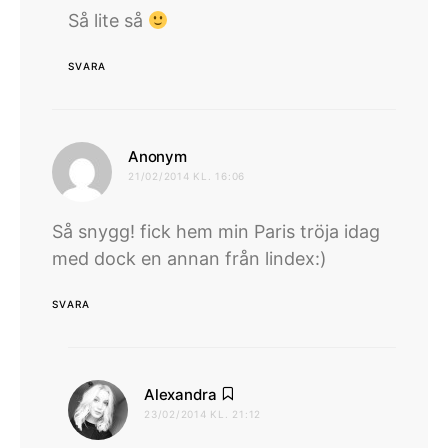
Så lite så
SVARA
skriver:
Anonym
21/02/2014 KL. 16:06
Så snygg! fick hem min Paris tröja idag
med dock en annan från lindex:)
SVARA
skriver:
Alexandra
23/02/2014 KL. 21:12