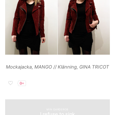
Mockajacka, MANGO // Klänning, GINA TRICOT
0+
MIN GARDEROB
I refuse to sink