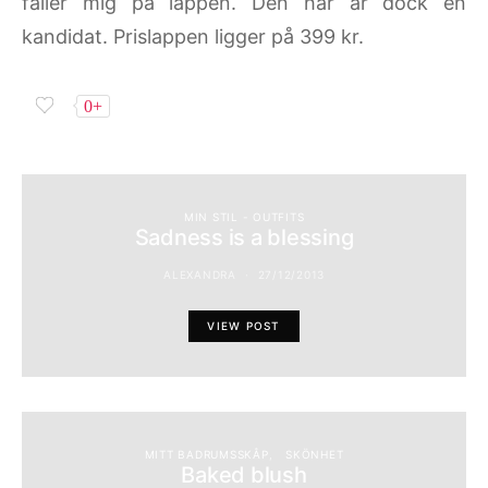
faller mig på läppen. Den här är dock en
kandidat. Prislappen ligger på 399 kr.
0+
MIN STIL - OUTFITS
Sadness is a blessing
ALEXANDRA
27/12/2013
VIEW POST
MITT BADRUMSSKÅP
SKÖNHET
Baked blush