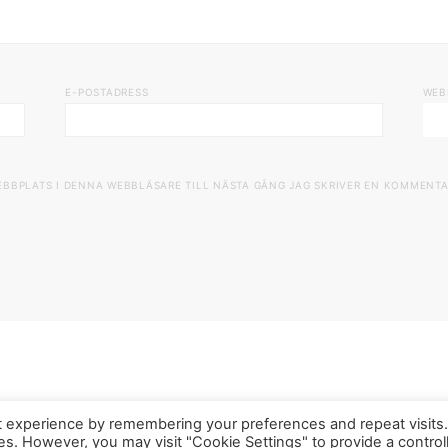
E-POSTADRESS
WEB
EBBPLATS I DENNA WEBBLÄSARE TILL NÄSTA GÅNG JAG SKRIVER EN KOMMENTA
t experience by remembering your preferences and repeat visits
ies. However, you may visit "Cookie Settings" to provide a control