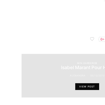
0+
MIN GARDEROB
Isabel Marant Pour
ALEXANDRA
05/12/2013
VIEW POST