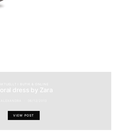
AKTUELLT I BUTIK & ONLINE
loral dress by Zara
ALEXANDRA
06/12/2013
VIEW POST