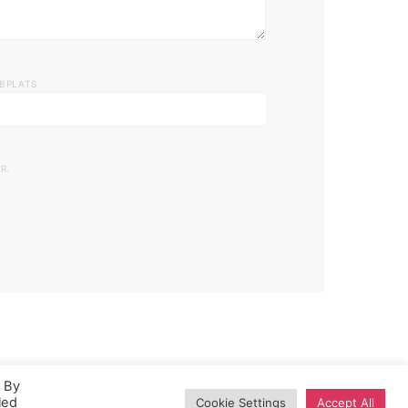
BPLATS
R.
. By
led
Cookie Settings
Accept All