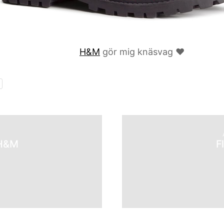
H&M
gör mig knäsvag ♥
 H&M
F