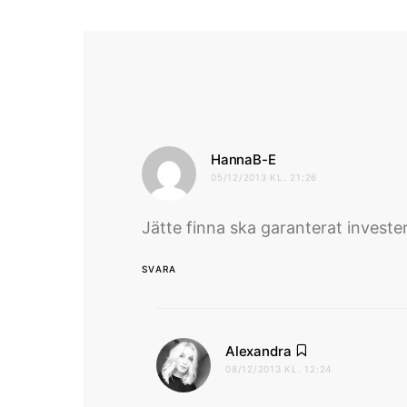
skriver:
HannaB-E
05/12/2013 KL. 21:26
Jätte finna ska garanterat investe
SVARA
skriver:
Alexandra
08/12/2013 KL. 12:24