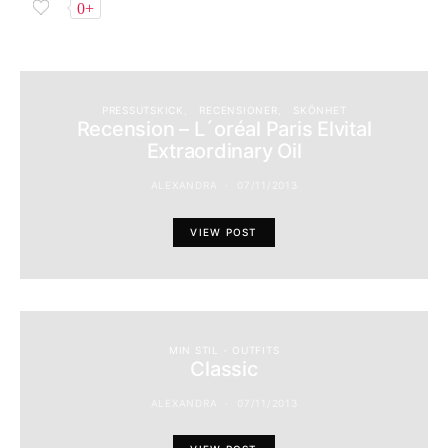
0+
PRESSUTSKICK
RECENSIONER
SKÖNHET
Recension – L´oréal Paris Elvital
Extraordinary Oil
ALEXANDRA
07/11/2013
VIEW POST
MIN STIL - OUTFITS
Classic
ALEXANDRA
07/11/2013