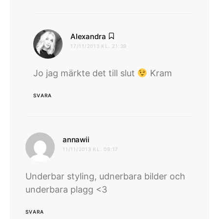
skriver:
Alexandra
17/11/2013 KL. 21:39
Jo jag märkte det till slut
Kram
SVARA
skriver:
annawii
11/11/2013 KL. 09:17
Underbar styling, udnerbara bilder och
underbara plagg <3
SVARA