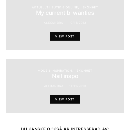
AKTUELLT I BUTIK & ONLINE
SKÖNHET
My current b-wanties
ALEXANDRA
10/11/2013
VIEW POST
MODE & INSPIRATION
SKÖNHET
Nail inspo
ALEXANDRA
11/11/2013
VIEW POST
DU KANSKE OCKSÅ ÄR INTRESSERAD AV: