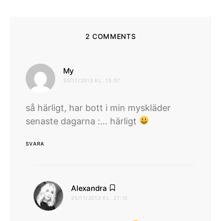
2 COMMENTS
skriver:
My
20/11/2013 KL. 15:57
så härligt, har bott i min myskläder
senaste dagarna :… härligt
SVARA
skriver:
Alexandra
25/11/2013 KL. 21:10