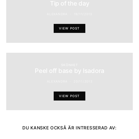
Tip of the day
ALEXANDRA
19/11/2013
VIEW POST
SKÖNHET
Peel off base by Isadora
ALEXANDRA
20/11/2013
VIEW POST
DU KANSKE OCKSÅ ÄR INTRESSERAD AV: