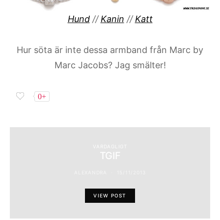
Hund
//
Kanin
//
Katt
Hur söta är inte dessa armband från Marc by
Marc Jacobs? Jag smälter!
0+
VARDAGLIGT
TGIF
ALEXANDRA
15/11/2013
VIEW POST