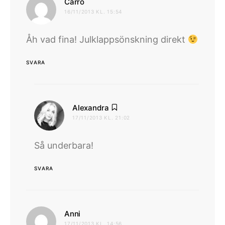
skriver:
Carro
16/11/2013 KL. 15:54
Åh vad fina! Julklappsönskning direkt
SVARA
skriver:
Alexandra
17/11/2013 KL. 21:02
Så underbara!
SVARA
skriver:
Anni
17/11/2013 KL. 14:56