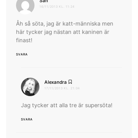
skriver:
Sari
16/11/2013 KL. 11:24
Åh så söta, jag är katt-människa men
här tycker jag nästan att kaninen är
finast!
SVARA
skriver:
Alexandra
17/11/2013 KL. 21:04
Jag tycker att alla tre är supersöta!
SVARA