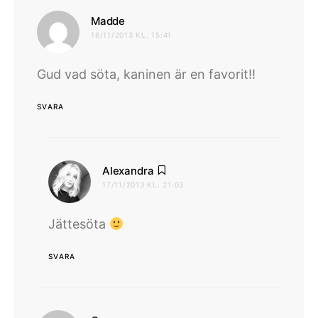
skriver:
Madde
16/11/2013 KL. 15:41
Gud vad söta, kaninen är en favorit!!
SVARA
skriver:
Alexandra
17/11/2013 KL. 21:03
Jättesöta
SVARA