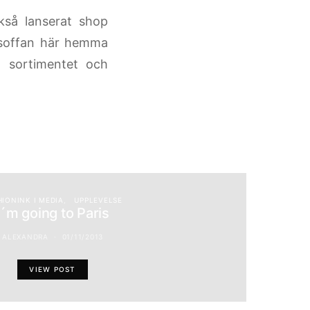
så lanserat shop
i soffan här hemma
a sortimentet och
HIONINK I MEDIA
UPPLEVELSE
I´m going to Paris
ALEXANDRA
01/11/2013
VIEW POST