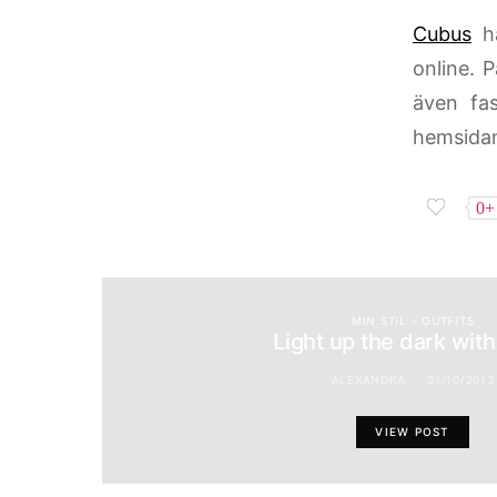
Cubus
ha
online. 
även fa
hemsida
0+
MIN STIL - OUTFITS
Light up the dark with
ALEXANDRA
31/10/2013
VIEW POST