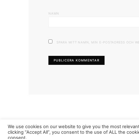
NAMN
SPARA MITT NAMN, MIN E-POSTADRESS OCH W
FASHIONINK.SE
We use cookies on our website to give you the most relevan
clicking “Accept All”, you consent to the use of ALL the cook
consent.