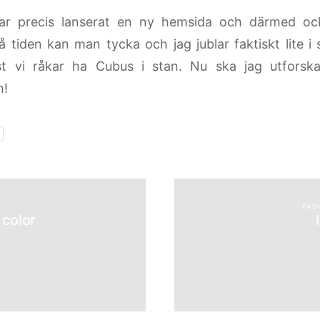
r precis lanserat en ny hemsida och därmed ock
På tiden kan man tycka och jag jublar faktiskt lite 
st vi råkar ha Cubus i stan. Nu ska jag utforsk
n!
FAS
 color