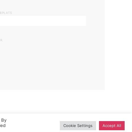
BPLATS
R.
. By
led
Cookie Settings
Accept All