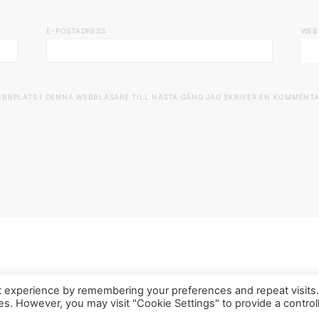
E-POSTADRESS
WEB
EBBPLATS I DENNA WEBBLÄSARE TILL NÄSTA GÅNG JAG SKRIVER EN KOMMENTA
t experience by remembering your preferences and repeat visits
ies. However, you may visit "Cookie Settings" to provide a control