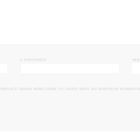
E-POSTADRESS
WEB
EBBPLATS I DENNA WEBBLÄSARE TILL NÄSTA GÅNG JAG SKRIVER EN KOMMENTA