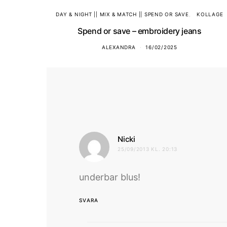
DAY & NIGHT || MIX & MATCH || SPEND OR SAVE
KOLLAGE
Spend or save – embroidery jeans
ALEXANDRA
16/02/2025
skriver:
Nicki
25/09/2013 KL. 20:13
underbar blus!
SVARA