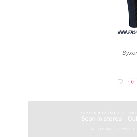
Byxor
0+
KOMMANDE SÄSONG & KOLLEKT
Soon in stores – C
ALEXANDRA
25/09/2013