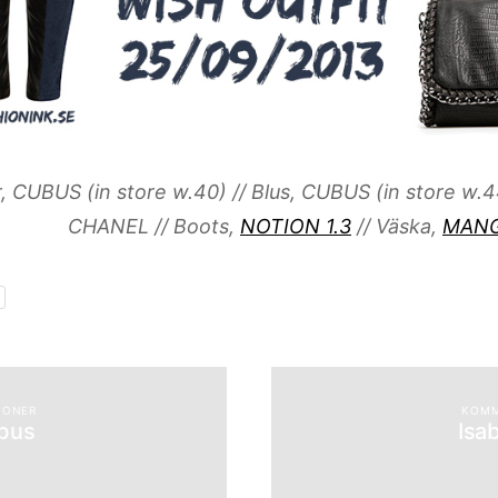
, CUBUS (in store w.40) // Blus, CUBUS (in store w.44
CHANEL // Boots,
NOTION 1.3
// Väska,
MAN
IONER
KOMM
ubus
Isa