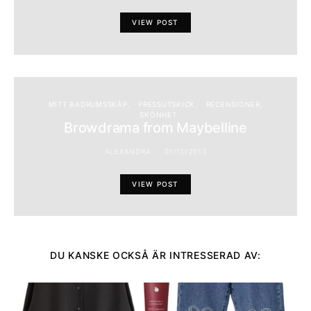
VIEW POST
MITT BADRUMSSKÅP
PRESSUTSKICK
RECENSIONER
SKÖNHET
Browdrama from Maybelline
ALEXANDRA
01/10/2013
VIEW POST
DU KANSKE OCKSÅ ÄR INTRESSERAD AV: