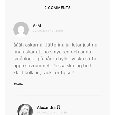
2 COMMENTS
skriver:
A-M
30/09/2013 KL. 20:08
åååh askarna! Jättefina ju, letar just nu
fina askar att ha smycken och annat
småplock i på några hyllor vi ska sätta
upp i sovrummet. Dessa ska jag helt
klart kolla in, tack för tipset!
SVARA
skriver:
Alexandra
07/10/2013 KL. 16:36