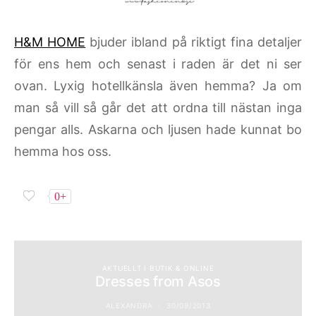
H&M HOME
bjuder ibland på riktigt fina detaljer
för ens hem och senast i raden är det ni ser
ovan. Lyxig hotellkänsla även hemma? Ja om
man så vill så går det att ordna till nästan inga
pengar alls. Askarna och ljusen hade kunnat bo
hemma hos oss.
0+
AKTUELLT I BUTIK & ONLINE
Dresses from Asos
ALEXANDRA
30/09/2013