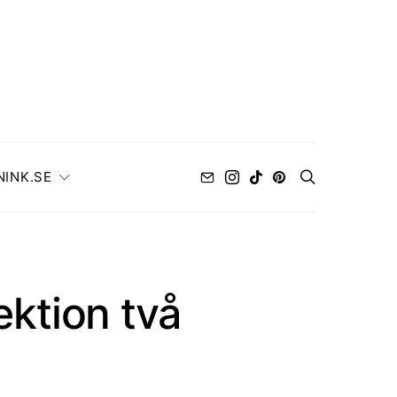
NINK.SE
ektion två