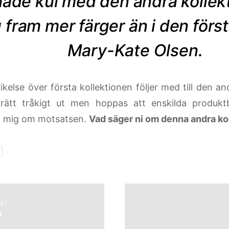
hade kul med den andra kollek
 fram mer färger än i den först
Mary-Kate Olsen.
kelse över första kollektionen följer med till den an
rätt tråkigt ut men hoppas att enskilda produkt
a mig om motsatsen.
Vad säger ni om denna andra ko
HET
n