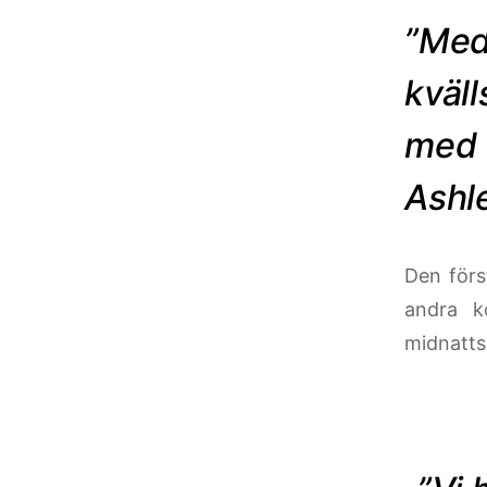
”Med 
kväl
med 
Ashl
Den förs
andra k
midnatts