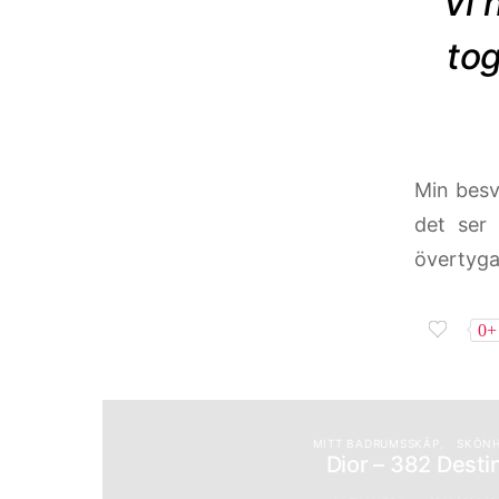
”Vi 
tog
Min besvi
det ser 
övertyg
0+
MITT BADRUMSSKÅP
SKÖN
Dior – 382 Desti