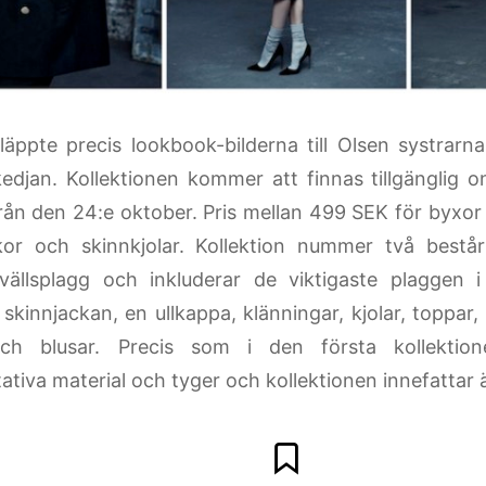
äppte precis lookbook-bilderna till Olsen systrarna
kedjan.
Kollektionen kommer att finnas tillgänglig o
från den 24:e oktober. Pris mellan 499 SEK för byxor
kor och skinnkjolar.
Kollektion nummer två bestå
vällsplagg och inkluderar de viktigaste plaggen 
skinnjackan, en ullkappa, klänningar, kjolar, toppar, 
ch blusar. Precis som i den första kollektio
tativa material och tyger och kollektionen innefattar