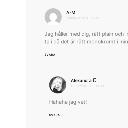
skriver:
A-M
13/09/2013 KL. 14:54
Jag håller med dig, rätt plain och
ta i då det är rätt monokromt i mi
SVARA
skriver:
Alexandra
18/09/2013 KL. 14:46
Hahaha jag vet!
SVARA