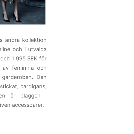
s andra kollektion
nline och i utvalda
 och 1 995 SEK för
r av feminina och
i garderoben. Den
stickat, cardigans,
nen är plaggen i
 även accessoarer.