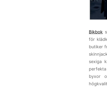
Bikbok
sl
för kläd
butiker 
skinnjac
sexiga k
perfekta 
byxor o
högkvali