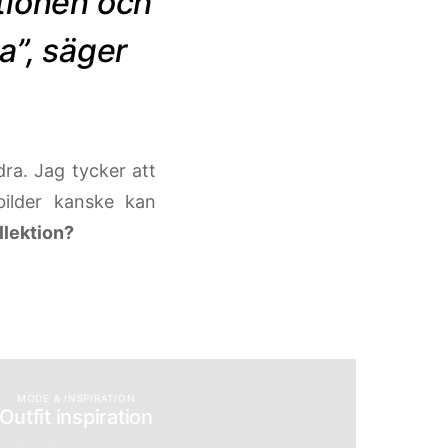
tionen och
a”, säger
dra. Jag tycker att
bilder kanske kan
llektion?
MODE & INSPIRATION
Outfit inspiration