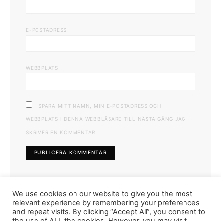
E-POSTADRESS
WEBBPLATS
SPARA MITT NAMN, MIN E-POSTADRESS OCH
WEBBPLATS I DENNA WEBBLÄSARE TILL NÄSTA GÅNG JAG
SKRIVER EN KOMMENTAR.
We use cookies on our website to give you the most
relevant experience by remembering your preferences
and repeat visits. By clicking “Accept All”, you consent to
the use of ALL the cookies. However, you may visit