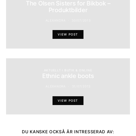
The Olsen Sisters for Bikbok –
Produktbilder
ALEXANDRA
30/07/2013
VIEW POST
AKTUELLT I BUTIK & ONLINE
Ethnic ankle boots
ALEXANDRA
31/07/2013
VIEW POST
DU KANSKE OCKSÅ ÄR INTRESSERAD AV: