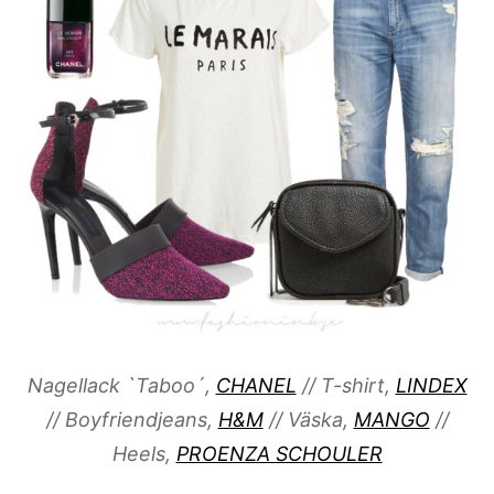
Nagellack `Taboo´,
CHANEL
// T-shirt,
LINDEX
// Boyfriendjeans,
H&M
// Väska,
MANGO
//
Heels,
PROENZA SCHOULER