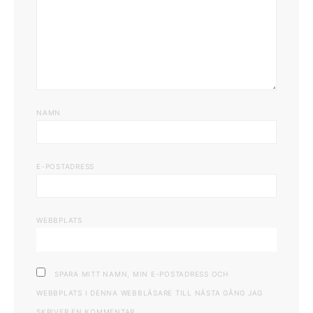
NAMN
E-POSTADRESS
WEBBPLATS
SPARA MITT NAMN, MIN E-POSTADRESS OCH
WEBBPLATS I DENNA WEBBLÄSARE TILL NÄSTA GÅNG JAG
SKRIVER EN KOMMENTAR.