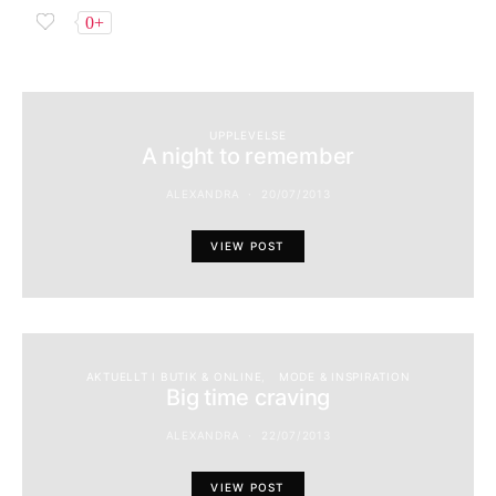
0+
UPPLEVELSE
A night to remember
ALEXANDRA
20/07/2013
VIEW POST
AKTUELLT I BUTIK & ONLINE
MODE & INSPIRATION
Big time craving
ALEXANDRA
22/07/2013
VIEW POST