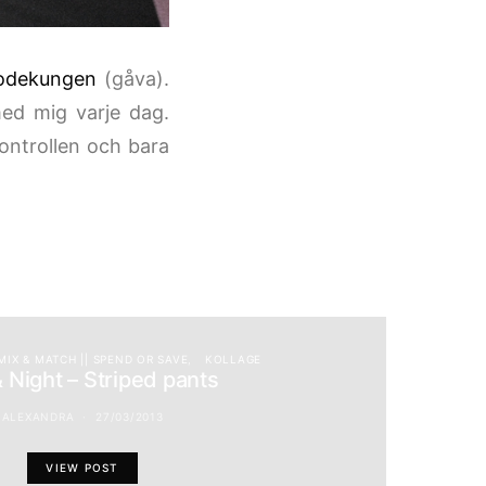
odekungen
(gåva).
ed mig varje dag.
ontrollen och bara
 MIX & MATCH || SPEND OR SAVE
KOLLAGE
 Night – Striped pants
ALEXANDRA
27/03/2013
VIEW POST