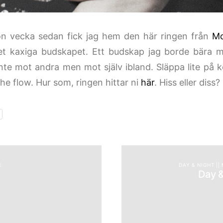
n vecka sedan fick jag hem den här ringen från
M
et kaxiga budskapet. Ett budskap jag borde bära m
nte mot andra men mot själv ibland. Släppa lite på k
he flow. Hur som, ringen hittar ni
här
. Hiss eller diss?
E
DAY & NIGHT ||
Day &