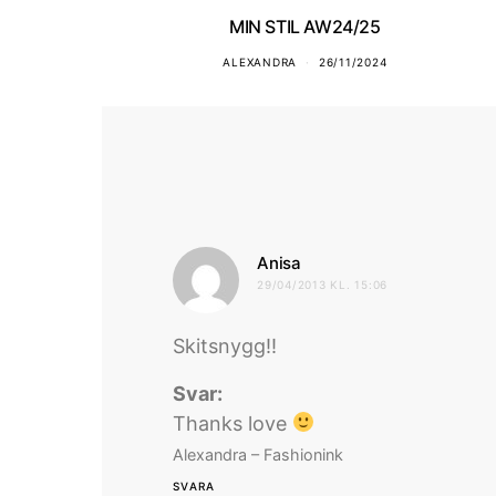
MIN STIL AW24/25
ALEXANDRA
26/11/2024
skriver:
Anisa
29/04/2013 KL. 15:06
Skitsnygg!!
Svar:
Thanks love
Alexandra – Fashionink
SVARA