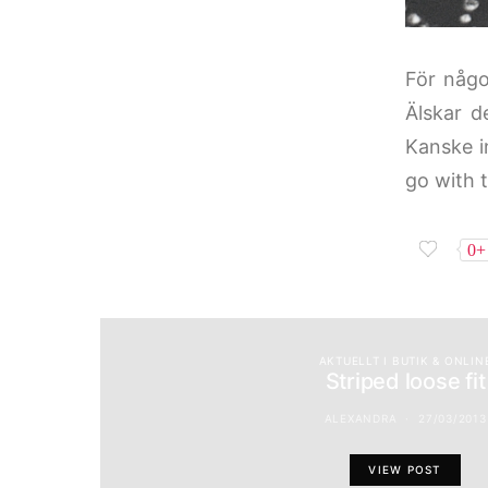
För någo
Älskar d
Kanske i
go with t
0+
AKTUELLT I BUTIK & ONLIN
Striped loose fit
ALEXANDRA
27/03/2013
VIEW POST