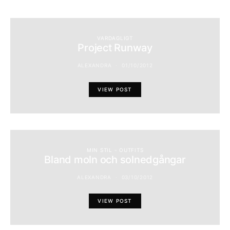
VARDAGLIGT
Project Runway
ALEXANDRA
01/10/2012
VIEW POST
MIN STIL - OUTFITS
Bland moln och solnedgångar
ALEXANDRA
03/10/2012
VIEW POST