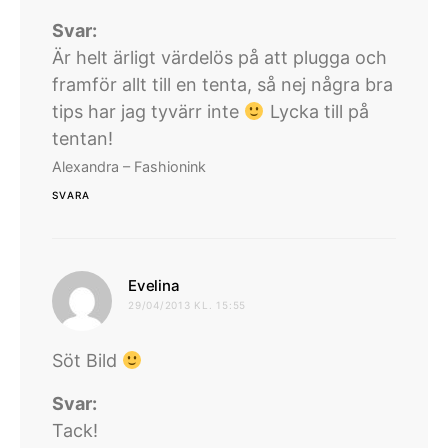
Svar:
Är helt ärligt värdelös på att plugga och
framför allt till en tenta, så nej några bra
tips har jag tyvärr inte
Lycka till på
tentan!
Alexandra – Fashionink
SVARA
skriver:
Evelina
29/04/2013 KL. 15:55
Söt Bild
Svar:
Tack!