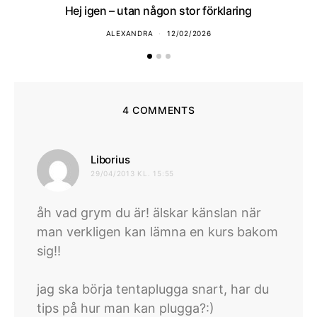
Hej igen – utan någon stor förklaring
ALEXANDRA
12/02/2026
4 COMMENTS
skriver:
Liborius
29/04/2013 KL. 15:55
åh vad grym du är! älskar känslan när
man verkligen kan lämna en kurs bakom
sig!!
jag ska börja tentaplugga snart, har du
tips på hur man kan plugga?:)