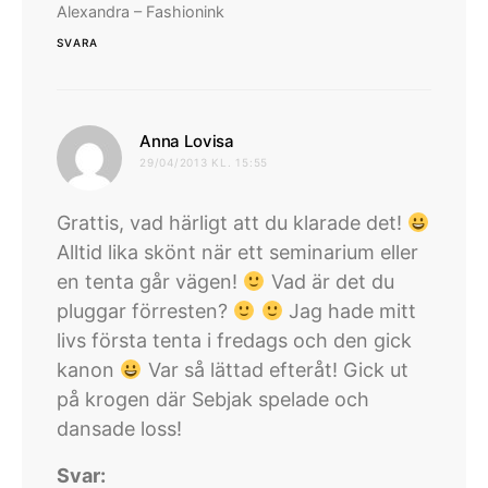
Alexandra – Fashionink
SVARA
skriver:
Anna Lovisa
29/04/2013 KL. 15:55
Grattis, vad härligt att du klarade det!
Alltid lika skönt när ett seminarium eller
en tenta går vägen!
Vad är det du
pluggar förresten?
Jag hade mitt
livs första tenta i fredags och den gick
kanon
Var så lättad efteråt! Gick ut
på krogen där Sebjak spelade och
dansade loss!
Svar: