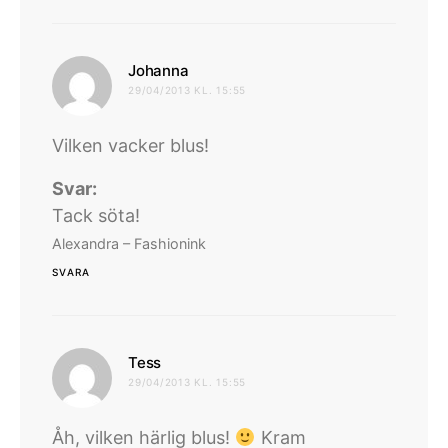
skriver:
Johanna
29/04/2013 KL. 15:55
Vilken vacker blus!
Svar:
Tack söta!
Alexandra – Fashionink
SVARA
skriver:
Tess
29/04/2013 KL. 15:55
Åh, vilken härlig blus!
Kram