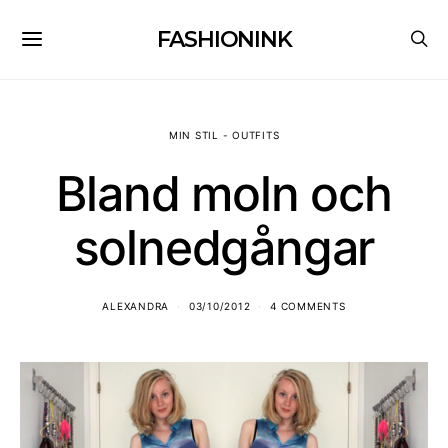
FASHIONINK
MIN STIL - OUTFITS
Bland moln och
solnedgångar
ALEXANDRA
03/10/2012
4 COMMENTS