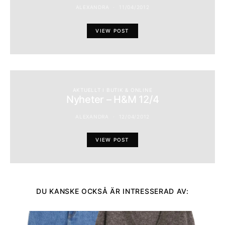
ALEXANDRA
11/04/2012
VIEW POST
AKTUELLT I BUTIK & ONLINE
Nyheter – H&M 12/4
ALEXANDRA
12/04/2012
VIEW POST
DU KANSKE OCKSÅ ÄR INTRESSERAD AV: