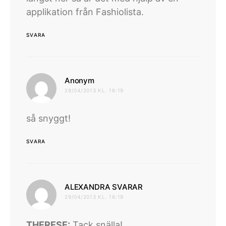
applikation från Fashiolista.
SVARA
skriver:
Anonym
29/04/2013 KL. 16:19
så snyggt!
SVARA
skriver:
ALEXANDRA SVARAR
29/04/2013 KL. 16:19
THERESE:
Tack snälla!