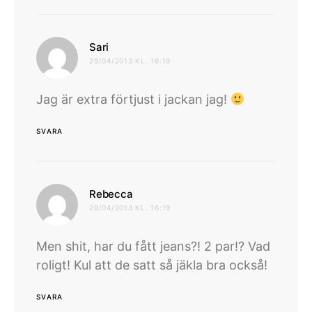
skriver:
Sari
29/04/2013 KL. 16:19
Jag är extra förtjust i jackan jag!
SVARA
skriver:
Rebecca
29/04/2013 KL. 16:19
Men shit, har du fått jeans?! 2 par!? Vad
roligt! Kul att de satt så jäkla bra också!
SVARA