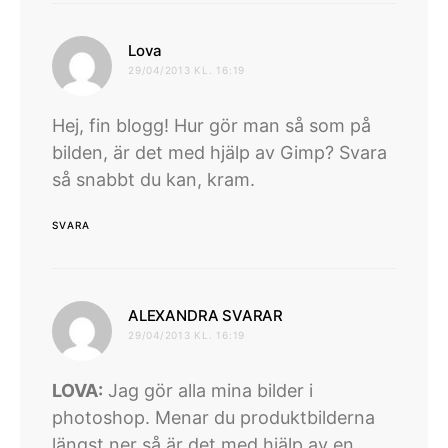
skriver:
Lova
29/04/2013 KL. 16:19
Hej, fin blogg! Hur gör man så som på
bilden, är det med hjälp av Gimp? Svara
så snabbt du kan, kram.
SVARA
skriver:
ALEXANDRA SVARAR
29/04/2013 KL. 16:19
LOVA:
Jag gör alla mina bilder i
photoshop. Menar du produktbilderna
längst ner så är det med hjälp av en