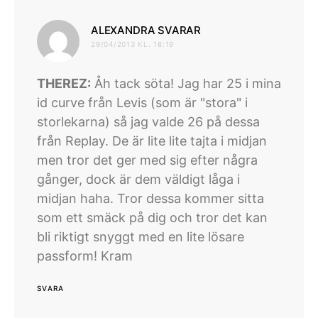
skriver:
ALEXANDRA SVARAR
29/04/2013 KL. 16:19
THEREZ:
Åh tack söta! Jag har 25 i mina
id curve från Levis (som är "stora" i
storlekarna) så jag valde 26 på dessa
från Replay. De är lite lite tajta i midjan
men tror det ger med sig efter några
gånger, dock är dem väldigt låga i
midjan haha. Tror dessa kommer sitta
som ett smäck på dig och tror det kan
bli riktigt snyggt med en lite lösare
passform! Kram
SVARA