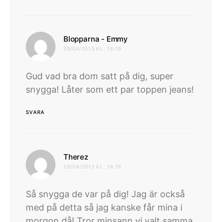
skriver:
Blopparna - Emmy
29/04/2013 KL. 16:19
Gud vad bra dom satt på dig, super
snygga! Låter som ett par toppen jeans!
SVARA
skriver:
Therez
29/04/2013 KL. 16:19
Så snygga de var på dig! Jag är också
med på detta så jag kanske får mina i
morgon då! Tror minsann vi valt samma