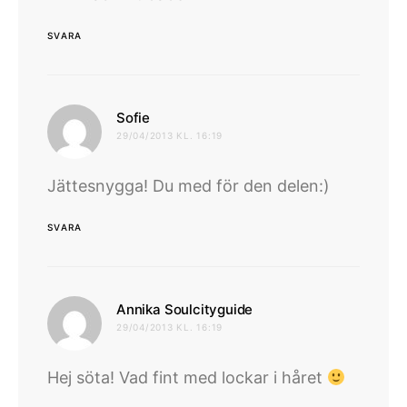
SVARA
skriver:
Sofie
29/04/2013 KL. 16:19
Jättesnygga! Du med för den delen:)
SVARA
skriver:
Annika Soulcityguide
29/04/2013 KL. 16:19
Hej söta! Vad fint med lockar i håret