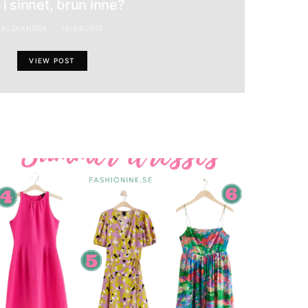
 i sinnet, brun inne?
ALEXANDRA
13/04/2012
VIEW POST