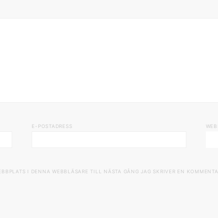
E-POSTADRESS
WEB
EBBPLATS I DENNA WEBBLÄSARE TILL NÄSTA GÅNG JAG SKRIVER EN KOMMENTA