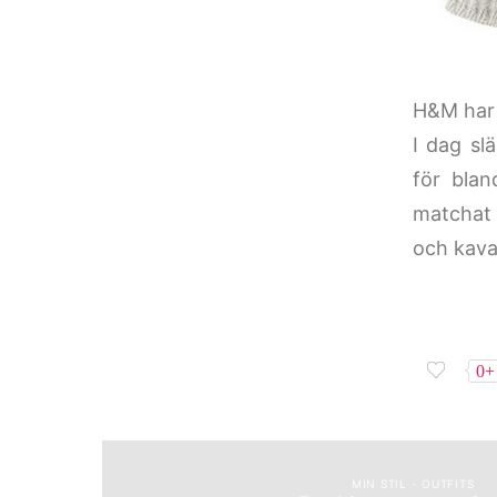
H&M har 
I dag sl
för bla
matchat 
och kavaj
0+
MIN STIL - OUTFITS