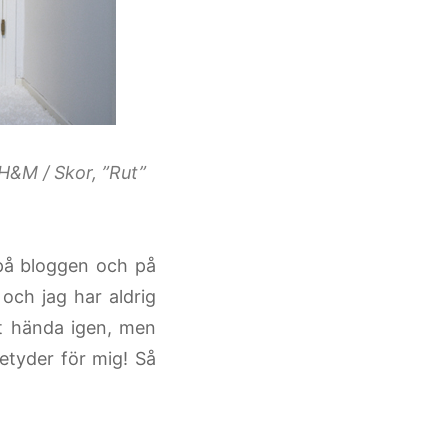
H&M / Skor, ”Rut”
på bloggen och på
och jag har aldrig
tt hända igen, men
betyder för mig! Så