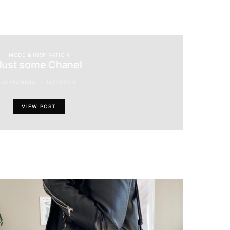
MODE & INSPIRATION
Just some Chanel
ALEXANDRA
14/12/2011
VIEW POST