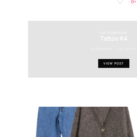
0+
OM FASHIONINK
Tattoo #4
ALEXANDRA
13/12/2011
VIEW POST