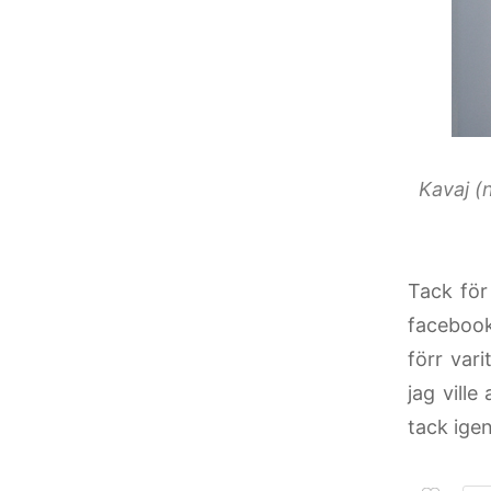
Kavaj (
Tack för
facebook
förr var
jag vill
tack igen