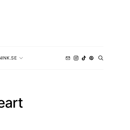
NINK.SE
eart