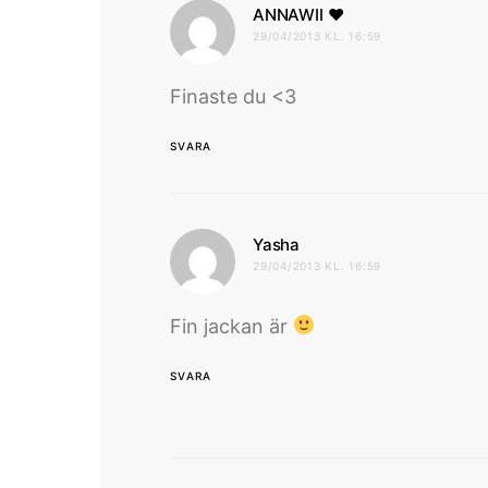
skriver:
ANNAWII ♥
29/04/2013 KL. 16:59
Finaste du <3
SVARA
skriver:
Yasha
29/04/2013 KL. 16:59
Fin jackan är
SVARA