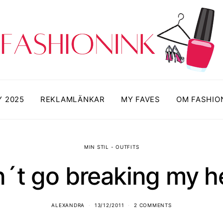
Y 2025
REKLAMLÄNKAR
MY FAVES
OM FASHIO
MIN STIL - OUTFITS
´t go breaking my h
ALEXANDRA
13/12/2011
2 COMMENTS