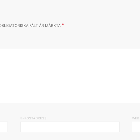
*
OBLIGATORISKA FÄLT ÄR MÄRKTA
E-POSTADRESS
WEB