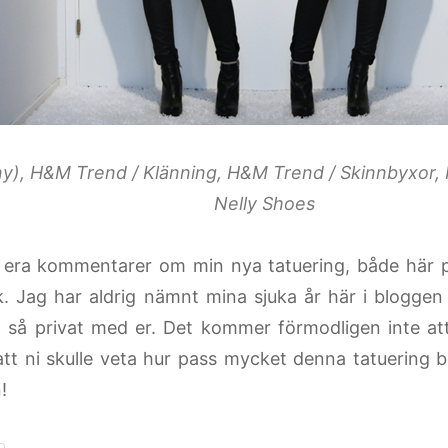
ny), H&M Trend / Klänning, H&M Trend / Skinnbyxor, 
Nelly Shoes
 era kommentarer om min nya tatuering, både här 
. Jag har aldrig nämnt mina sjuka år här i bloggen 
it så privat med er. Det kommer förmodligen inte a
e att ni skulle veta hur pass mycket denna tatuering 
!