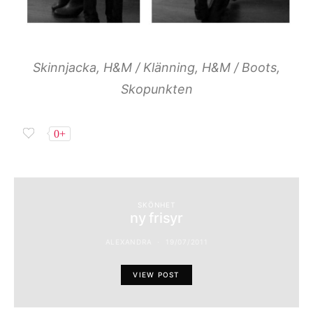
Skinnjacka, H&M / Klänning, H&M / Boots,
Skopunkten
0+
SKÖNHET
ny frisyr
ALEXANDRA
19/07/2011
VIEW POST