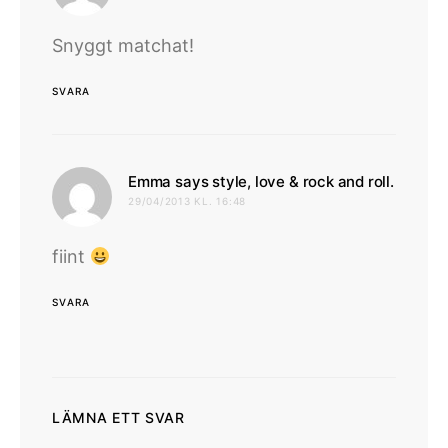
Snyggt matchat!
SVARA
skrive
Emma says style, love & rock and roll.
29/04/2013 KL. 16:48
fiint
SVARA
LÄMNA ETT SVAR