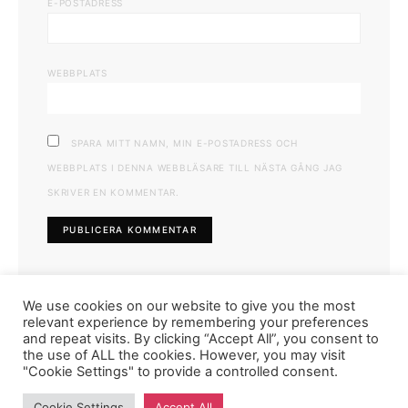
E-POSTADRESS
WEBBPLATS
SPARA MITT NAMN, MIN E-POSTADRESS OCH
WEBBPLATS I DENNA WEBBLÄSARE TILL NÄSTA GÅNG JAG
SKRIVER EN KOMMENTAR.
We use cookies on our website to give you the most
relevant experience by remembering your preferences
and repeat visits. By clicking “Accept All”, you consent to
the use of ALL the cookies. However, you may visit
"Cookie Settings" to provide a controlled consent.
FASHIONINK.SE
Cookie Settings
Accept All