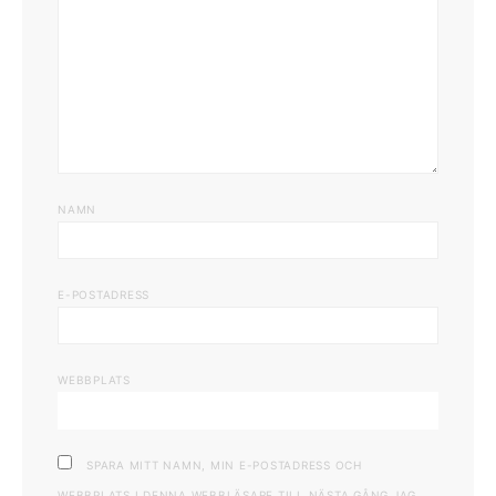
NAMN
E-POSTADRESS
WEBBPLATS
SPARA MITT NAMN, MIN E-POSTADRESS OCH
WEBBPLATS I DENNA WEBBLÄSARE TILL NÄSTA GÅNG JAG