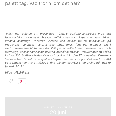
på ett tag. Vad tror ni om det här?
”H&M har glädjen att presentera höstens designersamarbete med det
legendariska modehuset Versace. Kollektionen har skapats av varumärkets
kreativt ansvariga Donatella Versace och bjuder på en tillbakablick på
modehuset Versaces historia med läder, tryck, färg och glamour, allt i
exklusiva material till fantastiska H&M-priser. Kollektionen innehåller dam- och
herrplagg, accessoarer samt utvalda inredningsartiklar. Den kommer att säljas
i cirka 300 butiker världen över och online från den 17 november. Donatella
Versace har dessutom skapat en begränsad pre-spring kollektion för H&M
som endast kommer att säljas online i ländemed H&M Shop Online från den 19
januari, 2012.”
bilder: H&M/Press
0+
MIN STIL - OUTFITS
20 juni