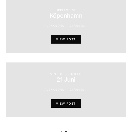
UPPLEVELSE
Köpenhamn
ALEXANDRA
21/06/2011
VIEW POST
MIN STIL - OUTFITS
21 Juni
ALEXANDRA
21/06/2011
VIEW POST