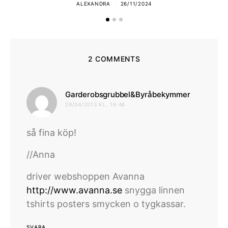
ALEXANDRA
26/11/2024
2 COMMENTS
skriver:
Garderobsgrubbel&Byråbekymmer
29/04/2013 KL. 16:46
så fina köp!
//Anna
driver webshoppen Avanna
http://www.avanna.se
snygga linnen
tshirts posters smycken o tygkassar.
SVARA