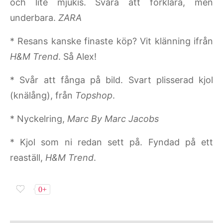
och lite mjukis. Svåra att förklara, men
underbara.
ZARA
* Resans kanske finaste köp? Vit klänning ifrån
H&M Trend
. Så Alex!
* Svår att fånga på bild. Svart plisserad kjol
(knälång), från
Topshop
.
* Nyckelring,
Marc By Marc Jacobs
* Kjol som ni redan sett på. Fyndad på ett
reaställ,
H&M Trend
.
0+