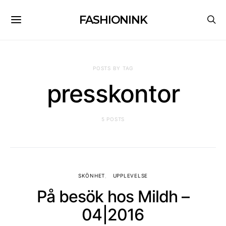
FASHIONINK
POSTS BY TAG
presskontor
5 POSTS
SKÖNHET
UPPLEVELSE
På besök hos Mildh –
04|2016