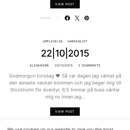
VIEW POST
SHARE
UPPLEVELSE
VARDAGLIGT
22|10|2015
ALEXANDRA
22/10/2015
2 COMMENTS
Godmorgon torsdag ♥ Så var dagen jag väntat på
den senaste veckan kommen och jag beger mig till
Stockholm för äventyr. 6,5 timmar på buss väntar
mig nu innan jag…
VIEW POST
SHARE
We use cookies on our website to give you the most