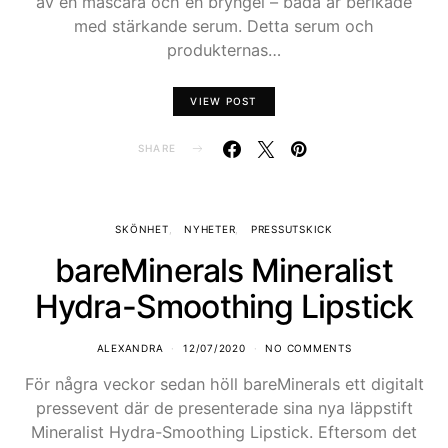
av en mascara och en bryngel – båda är berikade
med stärkande serum. Detta serum och
produkternas…
VIEW POST
SHARE
SKÖNHET
NYHETER
PRESSUTSKICK
bareMinerals Mineralist
Hydra-Smoothing Lipstick
ALEXANDRA
12/07/2020
NO COMMENTS
För några veckor sedan höll bareMinerals ett digitalt
pressevent där de presenterade sina nya läppstift
Mineralist Hydra-Smoothing Lipstick. Eftersom det