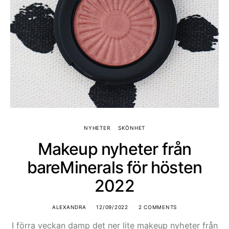
NYHETER
SKÖNHET
Makeup nyheter från
bareMinerals för hösten
2022
ALEXANDRA
12/09/2022
2 COMMENTS
I förra veckan damp det ner lite makeup nyheter från