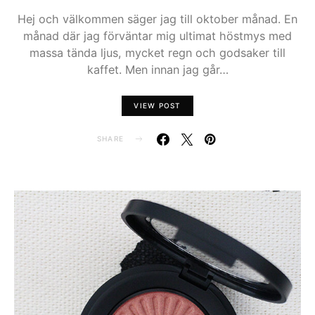
Hej och välkommen säger jag till oktober månad. En
månad där jag förväntar mig ultimat höstmys med
massa tända ljus, mycket regn och godsaker till
kaffet. Men innan jag går…
VIEW POST
SHARE