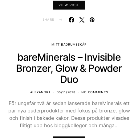
VIEW POST
SHARE
MITT BADRUMSSKÅP
bareMinerals – Invisible
Bronzer, Glow & Powder
Duo
ALEXANDRA
05/11/2018
NO COMMENTS
För ungefär två år sedan lanserade bareMinerals ett
par nya puderprodukter med fokus på bronze, glow
och finish i bakade kakor. Dessa produkter visades
flitigt upp hos bloggkollegor och många…