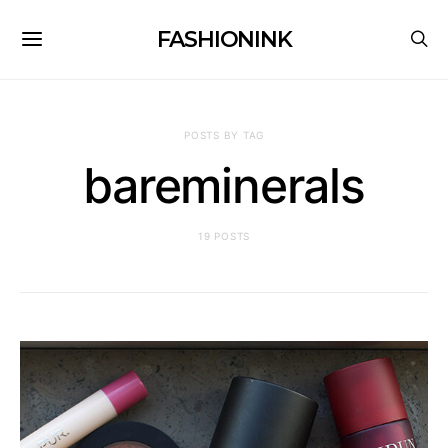
FASHIONINK
POSTS BY TAG
bareminerals
19 POSTS