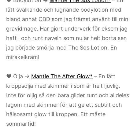
♥ Bodylotion
→
Mantle The Sos Lotion*
– En
lätt svalkande och lugnande bodylotion med
bland annat CBD som jag främst använt till min
gravidmage. Har gjort underverk för eksem jag
haft i och runt naveln som nu är helt borta sen
jag började smörja med The Sos Lotion. En
mirakelkräm!
♥ Olja →
Mantle The After Glow*
– En lätt
kroppsolja med skimmer i som är helt ljuvlig.
Inte för oljig så den bara glider runt och alldeles
lagom med skimmer för att ge ett subtilt och
hälsosamt glow till kroppen. Ett måste
sommartid!