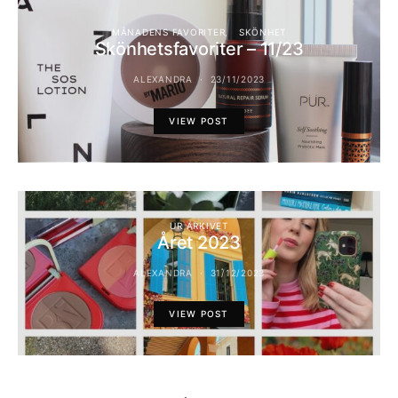
MÅNADENS FAVORITER
SKÖNHET
Skönhetsfavoriter – 11/23
ALEXANDRA
23/11/2023
VIEW POST
UR ARKIVET
Året 2023
ALEXANDRA
31/12/2023
VIEW POST