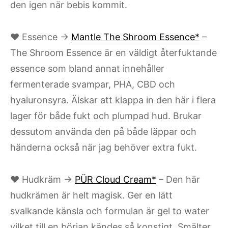
den igen när bebis kommit.
♥ Essence →
Mantle The Shroom Essence*
–
The Shroom Essence är en väldigt återfuktande
essence som bland annat innehåller
fermenterade svampar, PHA, CBD och
hyaluronsyra. Älskar att klappa in den här i flera
lager för både fukt och plumpad hud. Brukar
dessutom använda den på både läppar och
händerna också när jag behöver extra fukt.
♥ Hudkräm →
PÜR Cloud Cream*
– Den här
hudkrämen är helt magisk. Ger en lätt
svalkande känsla och formulan är gel to water
vilket till en början kändes så konstigt. Smälter