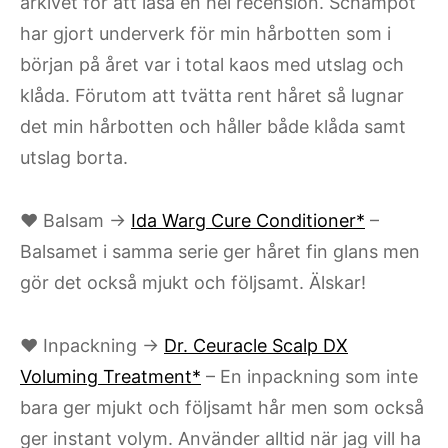
arkivet för att läsa en hel recension. Schampot
har gjort underverk för min hårbotten som i
början på året var i total kaos med utslag och
klåda. Förutom att tvätta rent håret så lugnar
det min hårbotten och håller både klåda samt
utslag borta.
♥ Balsam →
Ida Warg Cure Conditioner*
–
Balsamet i samma serie ger håret fin glans men
gör det också mjukt och följsamt. Älskar!
♥ Inpackning →
Dr. Ceuracle Scalp DX
Voluming Treatment*
– En inpackning som inte
bara ger mjukt och följsamt hår men som också
ger instant volym. Använder alltid när jag vill ha