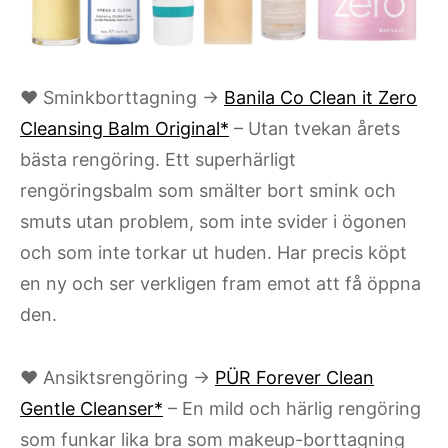
♥ Sminkborttagning →
Banila Co Clean it Zero
Cleansing Balm Original*
– Utan tvekan årets
bästa rengöring. Ett superhärligt
rengöringsbalm som smälter bort smink och
smuts utan problem, som inte svider i ögonen
och som inte torkar ut huden. Har precis köpt
en ny och ser verkligen fram emot att få öppna
den.
♥ Ansiktsrengöring →
PÜR Forever Clean
Gentle Cleanser*
– En mild och härlig rengöring
som funkar lika bra som makeup-borttagning