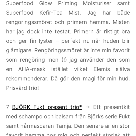
Superfood Glow Priming Moisturiser samt
Superfood Kefir-Tea Mist. Jag har både
rengöringssmöret och primern hemma. Misten
har jag dock inte testat. Primern är riktigt bra
och ger fin lyster – perfekt nu när huden blir
glåmigare. Rengöringssmöret är inte min favorit
som rengöring men (!) jag använder den som
en AHA-mask istället vilket Elemis själva
rekommenderar. Då gör den magi för min hud.
Prisvärd trio!
7
BJÖRK Fukt present trio*
→ Ett presentkit
med schampo och balsam från Björks serie Fukt
samt hårmascaran Tämja. Den senare är en stor
favorit hemma hos mig och perfekt storlek att