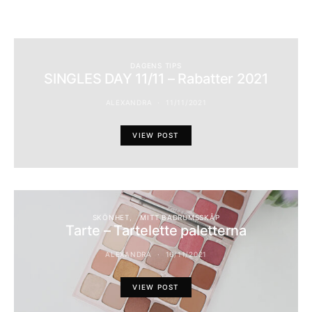
DAGENS TIPS
SINGLES DAY 11/11 – Rabatter 2021
ALEXANDRA
11/11/2021
VIEW POST
SKÖNHET
MITT BADRUMSSKÅP
Tarte – Tartelette paletterna
ALEXANDRA
16/11/2021
VIEW POST