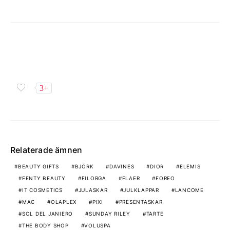
3+
Relaterade ämnen
BEAUTY GIFTS
BJÖRK
DAVINES
DIOR
ELEMIS
FENTY BEAUTY
FILORGA
FLAER
FOREO
IT COSMETICS
JULASKAR
JULKLAPPAR
LANCOME
MAC
OLAPLEX
PIXI
PRESENTASKAR
SOL DEL JANIERO
SUNDAY RILEY
TARTE
THE BODY SHOP
VOLUSPA