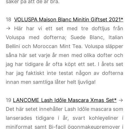
säker på att de är bra.
18
VOLUSPA Maison Blanc Minitin Giftset 2021*
→ Här har vi ett set med tre doftljus från
Voluspa med dofterna; Suede Blanc, Italian
Bellini och Moroccan Mint Tea. Voluspa släpper
såna här set varje år men med olika dofter och
jag har tidigare år ofta köpt ett set. I årets set
har jag faktiskt inte testat någon av dofterna
innan men samtliga låter helt ljuvliga!
19
LANCOME Lash Idôle Mascara Xmas Set*
→
Det här setet innehåller Lash Idôle mascara som
lanserades tidigare i år, svart kohleyeliner i
miniformat samt Bi-facil ögonmakeupremover i