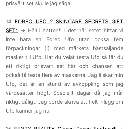
prisvärt set skulle jag säga.
14
FOREO UFO 2 SKINCARE SECRETS GIFT
SET*
→ Håll i hatten!! I det här setet hittar vi
inte bara en Foreo Ufo utan också fem
förpackningar (!) med märkets bästsäljande
masker till Ufo. Har du velat testa Ufo så får du
ett riktigt prisvärt set här och chansen att
också få testa flera av maskerna. Jag älskar min
Ufo, det är en stund av avkoppling som jag
värdesätter högt. Speciellt dagar då jag mår
riktigt dåligt. Jag borde skriva ett helt inlägg om
Ufo känner jag nu.
15
FENTY BEAUTY Glossy Posse Fantasy*
→