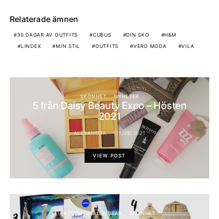
Relaterade ämnen
30 DAGAR AV OUTFITS
CUBUS
DIN SKO
H&M
LINDEX
MIN STIL
OUTFITS
VERO MODA
VILA
SKÖNHET
NYHETER
5 från Daisy Beauty Expo – Hösten
2021
ALEXANDRA
11/09/2021
VIEW POST
ADVENTSKALENDRAR
SKÖNHET