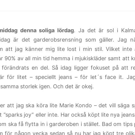
middag denna soliga lördag
. Ja det är sol i Kalma
idag är det garderobsrensning som gäller. Jag 
 att jag känner mig lite lost i min stil. Vilket inte
r 90% av all min tid hemma i mjukiskläder samt att 
 förändrats en del. Så idag ligger fokuset på att r
r för litet – speciellt jeans – för let´s face it. J
samma storlek igen. Och det är okej.
er att jag ska köra lite Marie Kondo – det vill säga
”sparks joy” eller inte. Har också köpt lite nya jeans
om ska få flytta in i garderoben i stället. Bad om tips 
m för någon vecka sedan så nu har jag köpt tre oli