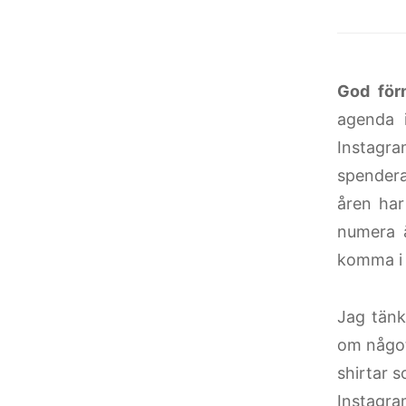
God för
agenda 
Instagram
spendera
åren har
numera ä
komma i 
Jag tänk
om något 
shirtar s
Instagra