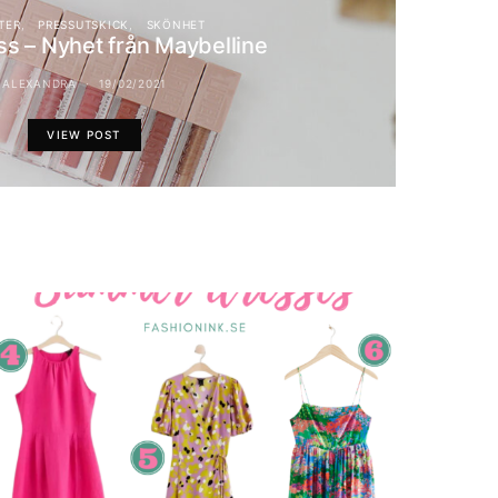
TER
PRESSUTSKICK
SKÖNHET
oss – Nyhet från Maybelline
ALEXANDRA
19/02/2021
VIEW POST