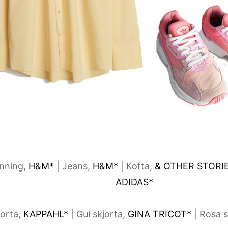
änning,
H&M*
| Jeans,
H&M*
| Kofta,
& OTHER STORI
ADIDAS*
jorta,
KAPPAHL*
| Gul skjorta,
GINA TRICOT*
| Rosa 