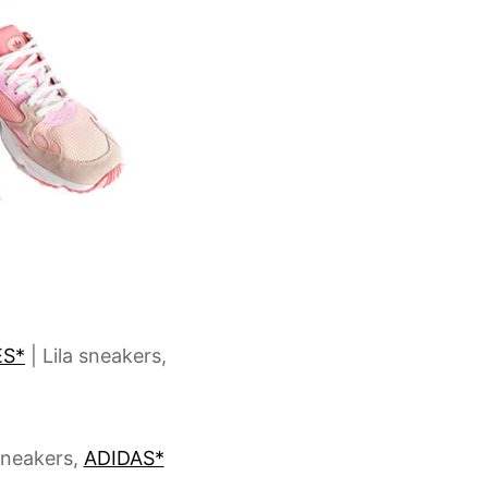
ES*
| Lila sneakers,
sneakers,
ADIDAS*