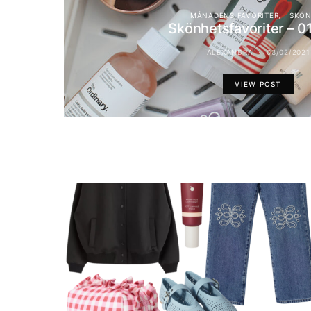
MÅNADENS FAVORITER
SKÖN
Skönhetsfavoriter – 0
ALEXANDRA
03/02/2021
VIEW POST