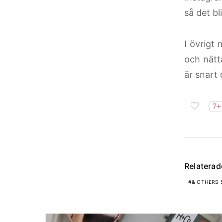
så det bl
I övrigt 
och nätta
är snart 
7+
Relatera
& OTHERS 