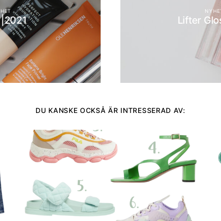
HET
NYHE
1|2021
Lifter Gl
DU KANSKE OCKSÅ ÄR INTRESSERAD AV: