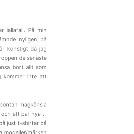
r iallafall. På min
nämnde nyligen på
 är konstigt då jag
kroppen de senaste
ensa bort allt som
ag kommer inte att
 spontan magkänsla
 och ett par nya t-
på just t-shirtar på
ka modeller/märken