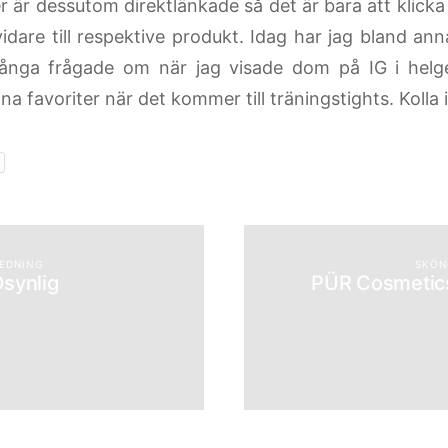
 är dessutom direktlänkade så det är bara att klicka 
dare till respektive produkt. Idag har jag bland ann
ånga frågade om när jag visade dom på IG i helg
na favoriter när det kommer till träningstights. Kolla 
REDNING
SKÖN
synlig
PÜR Cosmetics