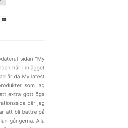
ppdaterat sidan ”My
lden här i inlägget
Vad är då My latest
produkter som jag
 ett extra gott öga
ationssida där jag
r att bli bättre på
llan gångerna. Alla