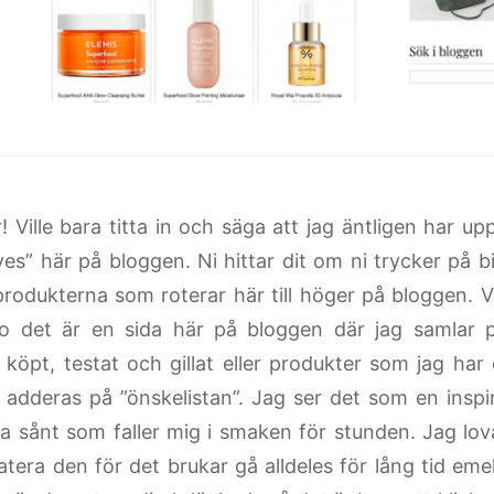
! Ville bara titta in och säga att jag äntligen har u
ves” här på bloggen. Ni hittar dit om ni trycker på bi
 produkterna som roterar här till höger på bloggen. 
o det är en sida här på bloggen där jag samlar 
 köpt, testat och gillat eller produkter som jag har
adderas på ”önskelistan”. Jag ser det som en inspir
a sånt som faller mig i smaken för stunden. Jag lova
atera den för det brukar gå alldeles för lång tid eme