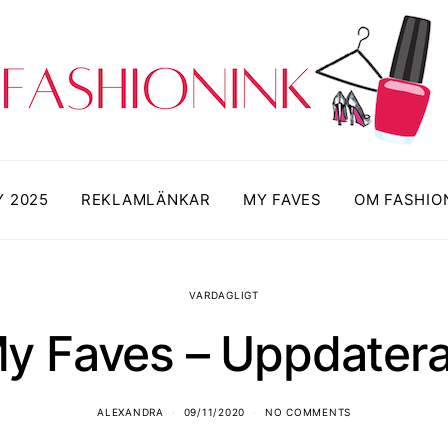
Y 2025
REKLAMLÄNKAR
MY FAVES
OM FASHIO
VARDAGLIGT
y Faves – Uppdater
ALEXANDRA
09/11/2020
NO COMMENTS