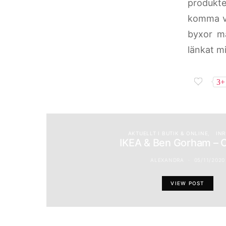
produkter
komma vi
byxor m
länkat mi
3+
AKTUELLT I BUTIK & ONLINE
IN
IKEA & Ben Gorham – O
ALEXANDRA
05/11/2020
VIEW POST