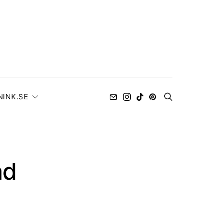
NINK.SE
ad