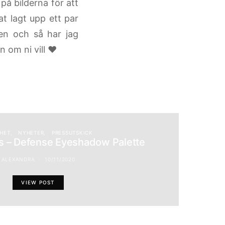
på bilderna för att
at lagt upp ett par
en och så har jag
in om ni vill ♥
HET
NYHETER
PRESSUTSKICK
 – Defense Eyeshadow Palette
ALEXANDRA
10/11/2020
VIEW POST