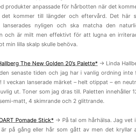
d produkter anpassade för hårbotten när det komme
 det kommer till längder och eftervård. Det här 
e lanserades nyligen och ska matcha den naturl
n och är milt men effektivt för att lugna en irriter
 min lilla skalp skulle behöva.
Hallberg The New Golden 20’s Palette*
→ Linda Hallbe
 den senaste tiden och jag har i vanlig ordning inte
! I veckan lanserade märket – helt otippat – en neut
ljuvlig ut. Toner som jag dras till. Paletten innehåller
 semi-matt, 4 skimrande och 2 glittrande.
DART Pomade Stick*
→ På tal om hårhälsa. Jag vet i
är på gång eller hår som gått av men det kryllar 