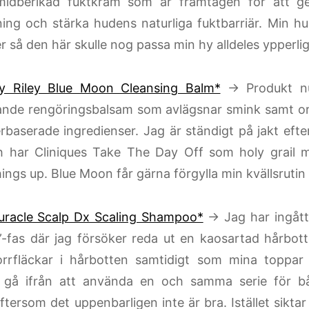
midberikad fuktkräm som är framtagen för att g
ning och stärka hudens naturliga fuktbarriär. Min hu
 så den här skulle nog passa min hy alldeles ypperlig
y Riley Blue Moon Cleansing Balm*
→ Produkt nu
ande rengöringsbalsam som avlägsnar smink samt or
rbaserade ingredienser. Jag är ständigt på jakt efte
 har Cliniques Take The Day Off som holy grail me
ings up. Blue Moon får gärna förgylla min kvällsrutin i
uracle Scalp Dx Scaling Shampoo*
→ Jag har ingått
”-fas där jag försöker reda ut en kaosartad hårbo
orrfläckar i hårbotten samtidigt som mina toppar 
r gå ifrån att använda en och samma serie för 
tersom det uppenbarligen inte är bra. Istället siktar