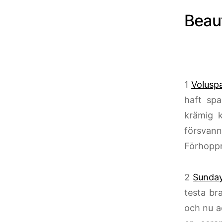
Beau
1
Volusp
haft sp
krämig 
försvan
Förhoppn
2
Sunday
testa br
och nu ad