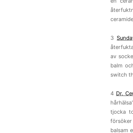
en cera
återfukt
ceramider
3
Sunda
återfukt
av socke
balm och
switch th
4
Dr. Ce
hårhälsa
tjocka t
försöke
balsam ef