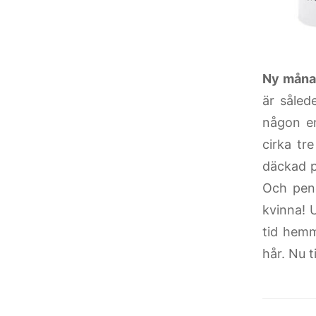
Ny månad
är såled
någon en
cirka tr
däckad p
Och pend
kvinna! 
tid hemm
hår. Nu t