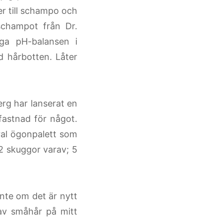
r till schampo och
schampot från Dr.
iga pH-balansen i
ad hårbotten. Låter
rg har lanserat en
 fastnad för något.
ral ögonpalett som
 12 skuggor varav; 5
nte om det är nytt
av småhår på mitt