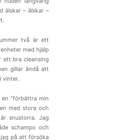
e huden långvarig
d älskar – älskar –
t.
mmer två är ett
enheter med hjälp
r ett bra cleansing
n gillar ändå att
 vinter.
 en ”förbättra min
tten med stora och
är snustorra. Jag
både schampo och
 jag på att försöka