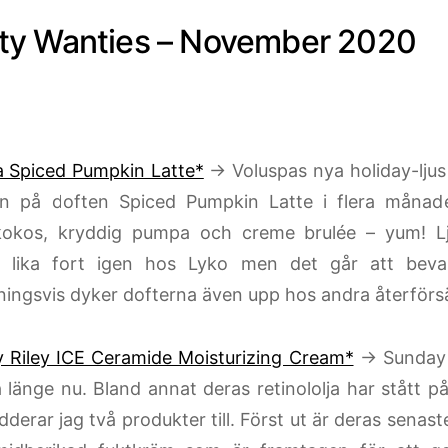
ty Wanties – November 2020
a Spiced Pumpkin Latte*
→ Voluspas nya holiday-ljus 
an på doften Spiced Pumpkin Latte i flera månad
kokos, kryddig pumpa och creme brulée – yum! L
n lika fort igen hos Lyko men det går att bevak
ingsvis dyker dofterna även upp hos andra återförsä
 Riley ICE Ceramide Moisturizing Cream*
→ Sunday R
a länge nu. Bland annat deras retinololja har stått p
derar jag två produkter till. Först ut är deras senast