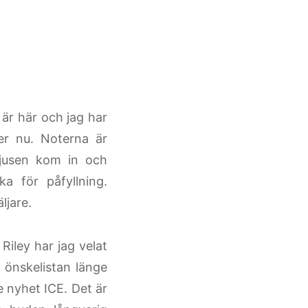
är här och jag har
er nu. Noterna är
jusen kom in och
a för påfyllning.
ljare.
iley har jag velat
å önskelistan länge
e nyhet ICE. Det är