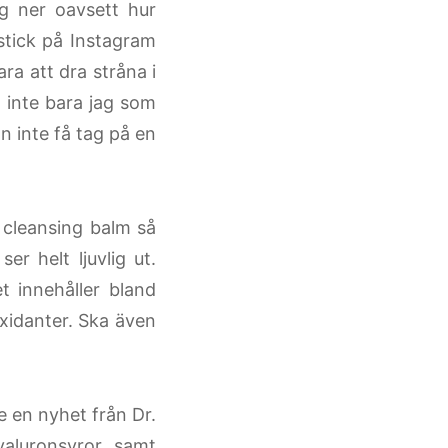
g ner oavsett hur
stick på Instagram
ra att dra stråna i
t inte bara jag som
nn inte få tag på en
cleansing balm så
er helt ljuvlig ut.
 innehåller bland
xidanter. Ska även
e en nyhet från Dr.
yaluronsyror samt