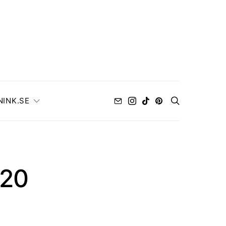
NINK.SE
020