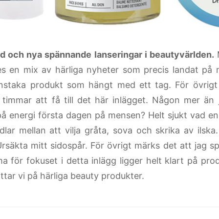
 och nya spännande lanseringar i beautyvärlden.
es en mix av härliga nyheter som precis landat på
staka produkt som hängt med ett tag. För övrigt 
e timmar att få till det här inlägget. Någon mer än 
å energi första dagen på mensen? Helt sjukt vad ener
lar mellan att vilja gråta, sova och skrika av ilska.
Ursäkta mitt sidospår. För övrigt märks det att jag s
a för fokuset i detta inlägg ligger helt klart på pr
ittar vi på härliga beauty produkter.