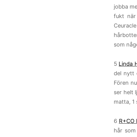
jobba me
fukt när
Ceuracl
hårbotte
som något
5
Linda 
del nytt
Fören nu
ser helt 
matta, 1
6
R+CO 
hår som 