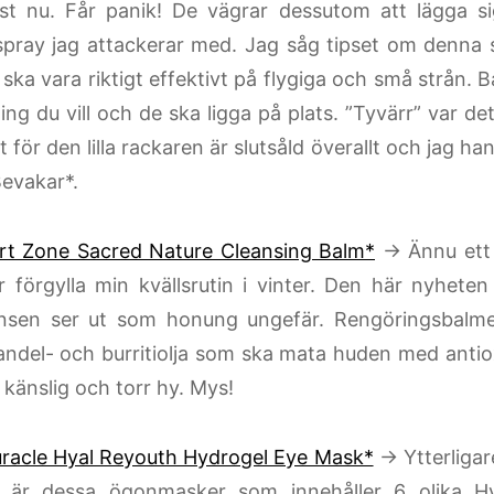
st nu. Får panik! De vägrar dessutom att lägga si
pray jag attackerar med. Jag såg tipset om denna 
ka vara riktigt effektivt på flygiga och små strån. Ba
ing du vill och de ska ligga på plats. ”Tyvärr” var de
t för den lilla rackaren är slutsåld överallt och jag ha
Bevakar*.
t Zone Sacred Nature Cleansing Balm*
→ Ännu ett 
 förgylla min kvällsrutin i vinter. Den här nyheten s
nsen ser ut som honung ungefär. Rengöringsbalmet
ndel- och burritiolja som ska mata huden med antio
 känslig och torr hy. Mys!
uracle Hyal Reyouth Hydrogel Eye Mask*
→ Ytterligar
e är dessa ögonmasker som innehåller 6 olika H