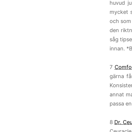
huvud ju
mycket s
och som s
den riktn
såg tipse
innan. *
7
Comfor
gärna får
Konsiste
annat ma
passa en
8
Dr. Ce
Ceuracl