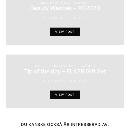
BEAUTY WANTIES
SKÖNHET
Beauty Wanties – 10|2020
ALEXANDRA
05/10/2020
VIEW POST
NYHETER
DAGENS TIPS
SKÖNHET
Tip of the day – FLAER Gift Set
ALEXANDRA
09/10/2020
VIEW POST
DU KANSKE OCKSÅ ÄR INTRESSERAD AV: