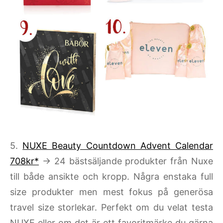
5.
NUXE Beauty Countdown Advent Calendar
708kr*
→ 24 bästsäljande produkter från Nuxe
till både ansikte och kropp. Några enstaka full
size produkter men mest fokus på generösa
travel size storlekar. Perfekt om du velat testa
NUXE eller om det är ett favoritmärke du gärna