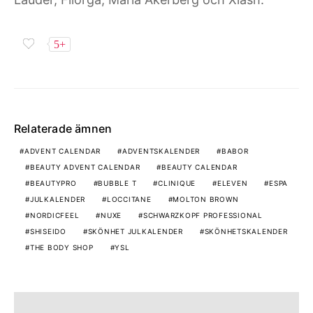
5+
Relaterade ämnen
ADVENT CALENDAR
ADVENTSKALENDER
BABOR
BEAUTY ADVENT CALENDAR
BEAUTY CALENDAR
BEAUTYPRO
BUBBLE T
CLINIQUE
ELEVEN
ESPA
JULKALENDER
LOCCITANE
MOLTON BROWN
NORDICFEEL
NUXE
SCHWARZKOPF PROFESSIONAL
SHISEIDO
SKÖNHET JULKALENDER
SKÖNHETSKALENDER
THE BODY SHOP
YSL